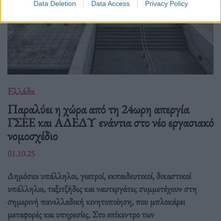
Data Deletion
Data Access
Privacy Policy
Ελλάδα
Παραλύει η χώρα από τη 24ωρη απεργία
ΓΣΕΕ και ΑΔΕΔΥ ενάντια στο νέο εργασιακό
νομοσχέδιο
01.10.25
Δημόσιοι υπάλληλοι, γιατροί, εκπαιδευτικοί, δικαστικοί
υπάλληλοι, ταξιτζήδες και ναυτεργάτες συμμετέχουν στη
σημερινή πανελλαδική κινητοποίηση, που μπλοκάρει
μεταφορές και υπηρεσίες. Στο επίκεντρο των