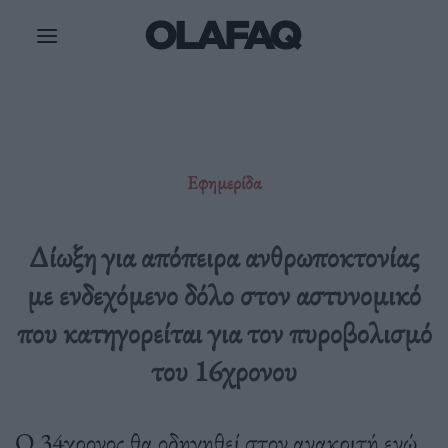
Μετάβαση
στο
περιεχόμενο
Εφημερίδα
Δίωξη για απόπειρα ανθρωποκτονίας
με ενδεχόμενο δόλο στον αστυνομικό
που κατηγορείται για τον πυροβολισμό
του 16χρονου
Ο 34χρονος θα οδηγηθεί στον ανακριτή ενώ