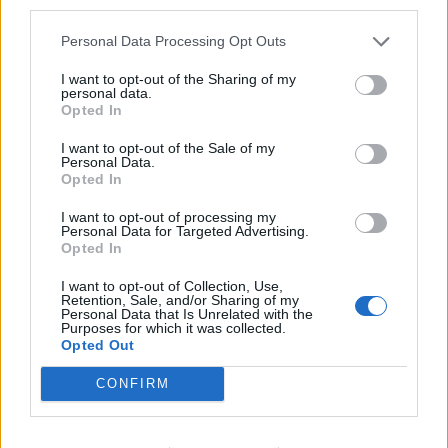
third parties.
Personal Data Processing Opt Outs
I want to opt-out of the Sharing of my
personal data.
Ελλάδα
Opted In
Ώρα να μπερδευτούμε ξανά: Γυρίζουμε τα
I want to opt-out of the Sale of my
Personal Data.
ρολόγια μία ώρα πίσω γιατί… έτσι συνηθίσαμε
Opted In
16.10.25
I want to opt-out of processing my
Personal Data for Targeted Advertising.
Opted In
Την Κυριακή 26 Οκτωβρίου, στις 04:00 τα ξημερώματα, θα
ξαναζήσουμε το πιο παράλογο ευρωπαϊκό ραντεβού με τον
I want to opt-out of Collection, Use,
Retention, Sale, and/or Sharing of my
χρόνο: θα γυρίσουμε τα ρολόγια μας πίσω μία ώρα, για να
Personal Data that Is Unrelated with the
Purposes for which it was collected.
"εξοικονομήσουμε ενέργεια".
Opted Out
CONFIRM