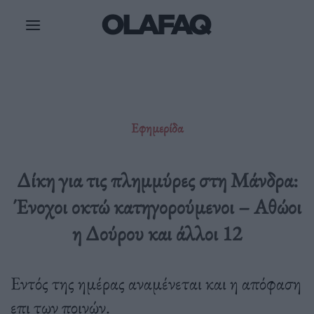
Μετάβαση
στο
περιεχόμενο
Εφημερίδα
Δίκη για τις πλημμύρες στη Μάνδρα:
Ένοχοι οκτώ κατηγορούμενοι – Αθώοι
η Δούρου και άλλοι 12
Εντός της ημέρας αναμένεται και η απόφαση
επι των ποινών.