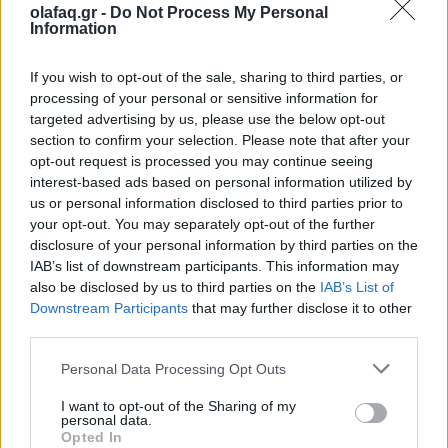
ΑΠΕ-ΜΠΕ
olafaq.gr -
Do Not Process My Personal
Information
Ακολουθήστε το OLAFAQ
If you wish to opt-out of the sale, sharing to third parties, or
processing of your personal or sensitive information for
στο Google News
targeted advertising by us, please use the below opt-out
section to confirm your selection. Please note that after your
opt-out request is processed you may continue seeing
interest-based ads based on personal information utilized by
us or personal information disclosed to third parties prior to
your opt-out. You may separately opt-out of the further
Newsroom
disclosure of your personal information by third parties on the
IAB’s list of downstream participants. This information may
also be disclosed by us to third parties on the
IAB’s List of
Downstream Participants
that may further disclose it to other
Ετικέτες :
Δικαστήριο
,
Δίκη
,
Μάνδρα
,
Πλημμύρες
,
Ρένα Δούρου
.
third parties.
Personal Data Processing Opt Outs
I want to opt-out of the Sharing of my
personal data.
Opted In