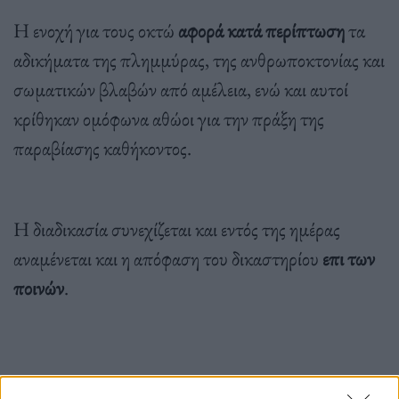
Η ενοχή για τους οκτώ
αφορά κατά περίπτωση
τα
αδικήματα της πλημμύρας, της ανθρωποκτονίας και
σωματικών βλαβών από αμέλεια, ενώ και αυτοί
κρίθηκαν ομόφωνα αθώοι για την πράξη της
παραβίασης καθήκοντος.
Η διαδικασία συνεχίζεται και εντός της ημέρας
αναμένεται και η απόφαση του δικαστηρίου
επι των
ποινών
.