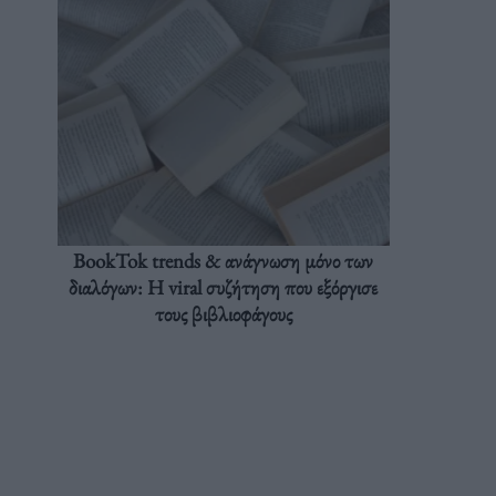
BookTok trends & ανάγνωση μόνο των
διαλόγων: Η viral συζήτηση που εξόργισε
τους βιβλιοφάγους