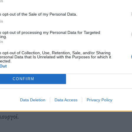
In
o opt-out of the Sale of my Personal Data.
In
to opt-out of processing my Personal Data for Targeted
ing.
In
o opt-out of Collection, Use, Retention, Sale, and/or Sharing
, δέκα «Χριστουγεννιάτικα Χωριά» σε ισάριθμες
ersonal Data that Is Unrelated with the Purposes for which it
lected.
 μικρούς και μεγάλους. Από την Αχαρνών και τη
Out
σων, ο Άγιος Βασίλης και τα ξωτικά του θα
CONFIRM
 γειτονιές σε «χωριά» χαράς και γιορτής, θα
ευές, γλυκο-κεράσματα, face painting και πολλά
Data Deletion
Data Access
Privacy Policy
ιώνουν, μεταξύ άλλων, ξυλοπόδαροι, ζογκλέρ,
λουργοί.