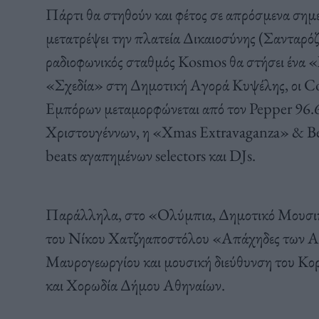
Πάρτι θα στηθούν και φέτος σε απρόσμενα σημε
μετατρέψει την πλατεία Δικαιοσύνης (Σανταρόζα
ραδιοφωνικός σταθμός Kosmos θα στήσει ένα «
«Σχεδία» στη Δημοτική Αγορά Κυψέλης, οι Co
Εμπόρων μεταμορφώνεται από τον Pepper 96.6 
Χριστουγέννων, η «Xmas Extravaganza» & B
beats αγαπημένων selectors και DJs.
Παράλληλα, στο «Ολύμπια, Δημοτικό Μουσικ
του Νίκου Χατζηαποστόλου «Απάχηδες των Αθη
Μαυρογεωργίου και μουσική διεύθυνση του Κο
και Χορωδία Δήμου Αθηναίων.