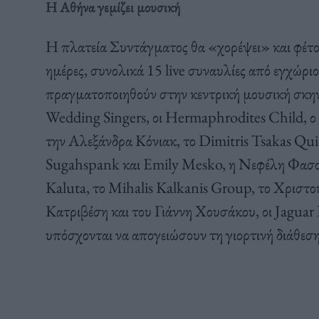
Η Αθήνα γεμίζει μουσική
Η πλατεία Συντάγματος θα «χορέψει» και φέτο
ημέρες, συνολικά 15 live συναυλίες από εγχώρι
πραγματοποιηθούν στην κεντρική μουσική σκην
Wedding Singers, οι Ηermaphrodites Child, ο
την Αλεξάνδρα Κόνιακ, το Dimitris Tsakas Quin
Sugahspank και Emily Mesko, η Νεφέλη Φασού
Kaluta, το Mihalis Kalkanis Group, το Χριστο
Κατριβέση και του Γιάννη Χουσάκου, οι Jaguar
υπόσχονται να απογειώσουν τη γιορτινή διάθεση