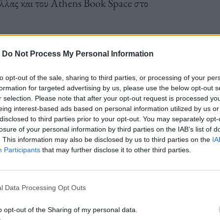
λας και του Athens Book Space στο
-
Do Not Process My Personal Information
κπαιδευτικά προγράμματα και εργαστήρια για
to opt-out of the sale, sharing to third parties, or processing of your per
formation for targeted advertising by us, please use the below opt-out s
ες και πάρτι, μουσικοθεατρικές παραστάσεις,
r selection. Please note that after your opt-out request is processed y
eing interest-based ads based on personal information utilized by us or
πνευσμένα από βιβλία και μουσειακές εκθέσεις,
disclosed to third parties prior to your opt-out. You may separately opt-
οναδικές γιορτινές εκπλήξεις στο καθένα.
losure of your personal information by third parties on the IAB’s list of
. This information may also be disclosed by us to third parties on the
IA
Participants
that may further disclose it to other third parties.
ρταστικό πνεύμα των Χριστουγέννων από άκρη σε
ή, ξεχωριστές παραστάσεις και εκατοντάδες
l Data Processing Opt Outs
να γιορτάσουν την πιο λαμπερή εποχή του χρόνου.
o opt-out of the Sharing of my personal data.
ανέφερε ο δήμαρχος Αθηναίων Κώστας