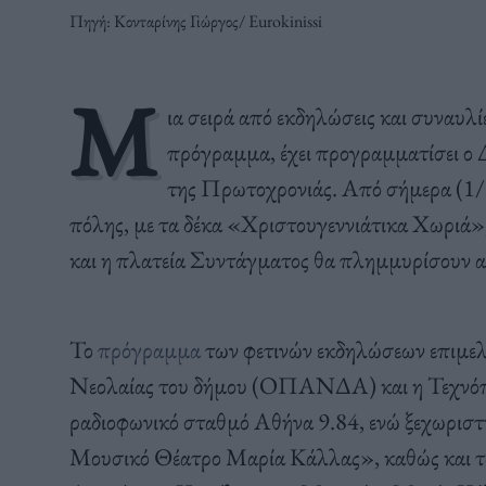
Πηγή: Κονταρίνης Γιώργος/ Eurokinissi
Μ
ια σειρά από εκδηλώσεις και συναυλί
πρόγραμμα, έχει προγραμματίσει ο 
της Πρωτοχρονιάς. Από σήμερα (1/12)
πόλης, με τα δέκα «Χριστουγεννιάτικα Χωριά»,
και η πλατεία Συντάγματος θα πλημμυρίσουν α
Το
πρόγραμμα
των φετινών εκδηλώσεων επιμε
Νεολαίας του δήμου (ΟΠΑΝΔΑ) και η Τεχνόπολη
ραδιοφωνικό σταθμό Αθήνα 9.84, ενώ ξεχωριστ
Μουσικό Θέατρο Μαρία Κάλλας», καθώς και τω