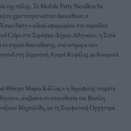
ία της πόλης. Το Mobile Party Needless θα
) σε χριστουγεννιάτικο dancefloor, ο
Xmas Party» ειδικά αφιερωμένο στο περιοδικό
ol Crips στο Σεράφειο Δήμου Αθηναίων, η Στοά
σε σημείο διασκέδασης, ενώ ανήμερα των
eyond στη Δημοτική Αγορά Κυψέλης με δυναμικά
ό Θέατρο Μαρία Κάλλας» η δημοφιλής οπερέτα
νών», ανεβαίνει σε σκηνοθεσία του Βασίλη
ρνήλιου Μιχαηλίδη, με τη Συμφωνική Ορχήστρα