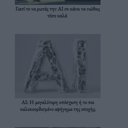
Γιατί το να ρωτάς την AI σε κάνει να νιώθεις
τόσο καλά
AI: Η μεγαλύτερη υπόσχεση ή το πιο
καλοκουρδισμένο αφήγημα της εποχής;