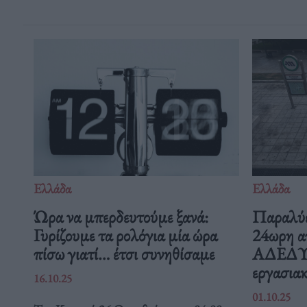
Ελλάδα
Ελλάδα
Ώρα να μπερδευτούμε ξανά:
Παραλύε
Γυρίζουμε τα ρολόγια μία ώρα
24ωρη α
πίσω γιατί… έτσι συνηθίσαμε
ΑΔΕΔΥ ε
εργασιακ
16.10.25
01.10.25