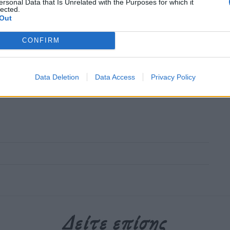
ersonal Data that Is Unrelated with the Purposes for which it
lected.
Out
ουθήστε το OLAFAQ
oogle News
CONFIRM
Data Deletion
Data Access
Privacy Policy
Δείτε επίσης