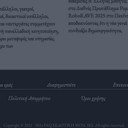
διακρίσεις οι Έλληνες μαθητές
στο Διεθνές Πρωτάθλημα Ρομ
άλληλοι, γιατροί,
RoboRAVE 2025 στο Πεκίνο
οί, δικαστικοί υπάλληλοι,
αποδεικνύοντας ότι η νέα γενιά
και ναυτεργάτες συμμετέχουν
συνδυάζει δημιουργικότητα,
νή πανελλαδική κινητοποίηση,
ει μεταφορές και υπηρεσίες.
τρο των
με εμάς
Διαφημιστείτε
Επικοι
Πολιτική Απορρήτου
Όροι χρήσης
Copyright © 2021 - 2024 FAQ ΕΚΔΟΤΙΚΗ ΜΟΝ. ΙΚΕ. All rights reserved.