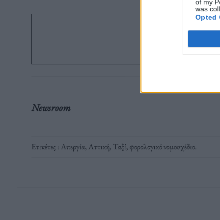
of my P
was col
Opted 
Ακολ
στο G
Newsroom
Ετικέτες :
Απεργία
,
Αττική
,
Ταξί
,
φορολογικό νομοσχέδιο
.