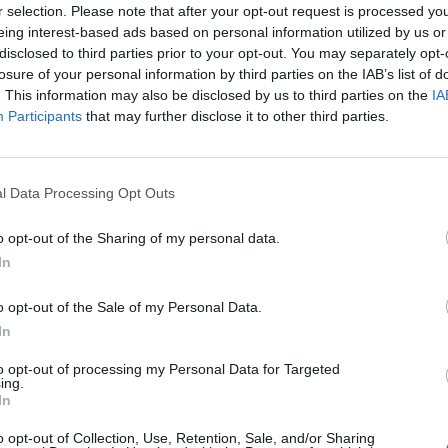
r selection. Please note that after your opt-out request is processed y
eing interest-based ads based on personal information utilized by us or
Τετάρτης και θα ολοκληρωθεί στις 6 το πρωί της
disclosed to third parties prior to your opt-out. You may separately opt-
losure of your personal information by third parties on the IAB’s list of
. This information may also be disclosed by us to third parties on the
IA
Participants
that may further disclose it to other third parties.
 του στις 09:30 τον κλάδο ενώ σε σχετική
l Data Processing Opt Outs
μβρίου ο κλάδος μας συμμετέχει στην ομοβροντία
o opt-out of the Sharing of my personal data.
ασχολούμενων και ελεύθερων επαγγελματιών που
In
ένα ταξί στους δρόμους».
o opt-out of the Sale of my Personal Data.
In
to opt-out of processing my Personal Data for Targeted
ing.
In
o opt-out of Collection, Use, Retention, Sale, and/or Sharing