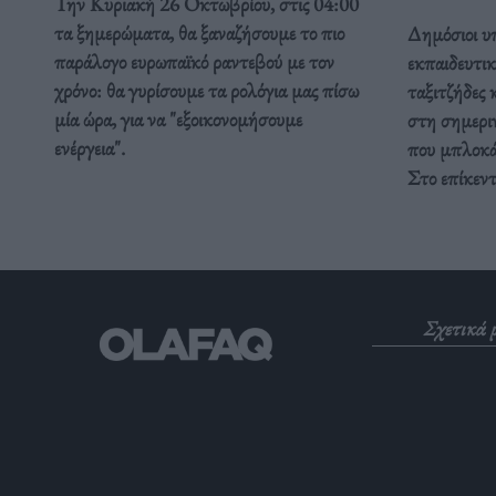
Την Κυριακή 26 Οκτωβρίου, στις 04:00
τα ξημερώματα, θα ξαναζήσουμε το πιο
Δημόσιοι υπ
παράλογο ευρωπαϊκό ραντεβού με τον
εκπαιδευτικ
χρόνο: θα γυρίσουμε τα ρολόγια μας πίσω
ταξιτζήδες 
μία ώρα, για να "εξοικονομήσουμε
στη σημερι
ενέργεια".
που μπλοκάρ
Στο επίκεν
Σχετικά 