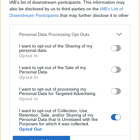
IAB’s list of downstream participants. This information may
also be disclosed by us to third parties on the
IAB’s List of
Downstream Participants
that may further disclose it to other
third parties.
Personal Data Processing Opt Outs
I want to opt-out of the Sharing of my
personal data.
Opted In
I want to opt-out of the Sale of my
Personal Data.
Ελλάδα
Opted In
Ώρα να μπερδευτούμε ξανά: Γυρίζουμε τα
I want to opt-out of processing my
Personal Data for Targeted Advertising.
ρολόγια μία ώρα πίσω γιατί… έτσι συνηθίσαμε
Opted In
16.10.25
I want to opt-out of Collection, Use,
Retention, Sale, and/or Sharing of my
Personal Data that Is Unrelated with the
Την Κυριακή 26 Οκτωβρίου, στις 04:00 τα ξημερώματα, θα
Purposes for which it was collected.
Opted Out
ξαναζήσουμε το πιο παράλογο ευρωπαϊκό ραντεβού με τον
χρόνο: θα γυρίσουμε τα ρολόγια μας πίσω μία ώρα, για να