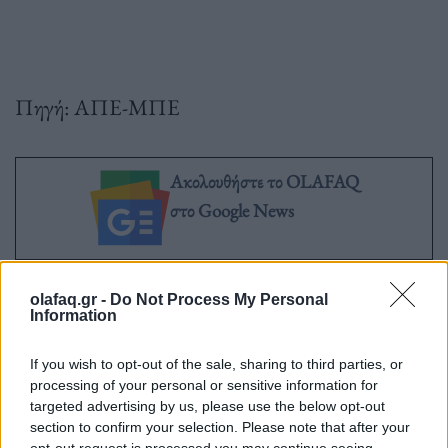
Πηγή: ΑΠΕ-ΜΠΕ
Ακολουθήστε το OLAFAQ
στο Google News
olafaq.gr -
Do Not Process My Personal
Information
Newsroom
If you wish to opt-out of the sale, sharing to third parties, or
processing of your personal or sensitive information for
targeted advertising by us, please use the below opt-out
Ετικέτες :
voucher νταντάδες
,
Νταντάδες Γειτονιάς
,
Νταντάδες
section to confirm your selection. Please note that after your
opt-out request is processed you may continue seeing