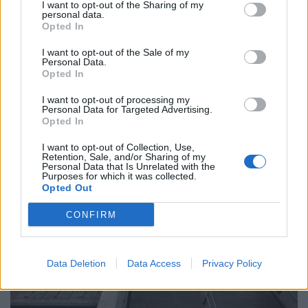
Ώρα να μπερδευτούμε ξανά: Γυρίζουμε τα
I want to opt-out of the Sharing of my
personal data.
ρολόγια μία ώρα πίσω γιατί… έτσι συνηθίσαμε
Opted In
16.10.25
I want to opt-out of the Sale of my
Personal Data.
Opted In
Την Κυριακή 26 Οκτωβρίου, στις 04:00 τα ξημερώματα, θα
ξαναζήσουμε το πιο παράλογο ευρωπαϊκό ραντεβού με τον
I want to opt-out of processing my
Personal Data for Targeted Advertising.
χρόνο: θα γυρίσουμε τα ρολόγια μας πίσω μία ώρα, για να
Opted In
"εξοικονομήσουμε ενέργεια".
I want to opt-out of Collection, Use,
Retention, Sale, and/or Sharing of my
Personal Data that Is Unrelated with the
Purposes for which it was collected.
Opted Out
CONFIRM
Data Deletion
Data Access
Privacy Policy