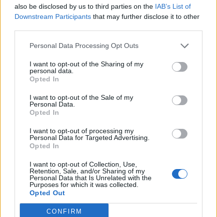
στο Google News
also be disclosed by us to third parties on the
IAB’s List of
Downstream Participants
that may further disclose it to other
third parties.
Personal Data Processing Opt Outs
I want to opt-out of the Sharing of my
Newsroom
personal data.
Opted In
I want to opt-out of the Sale of my
Personal Data.
Ετικέτες :
Απολογία σταθμάρχη
,
Δικαστήριο
,
Λάρισα
,
Τέμπη
.
Opted In
I want to opt-out of processing my
Personal Data for Targeted Advertising.
Opted In
I want to opt-out of Collection, Use,
Δείτε επίσης
Retention, Sale, and/or Sharing of my
Personal Data that Is Unrelated with the
Purposes for which it was collected.
Opted Out
CONFIRM