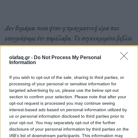
Δεν θυμάμαι ποια ήταν η πραγματική ώρα που
υπογράψαμε ότι παρέλαβα. Το συγκεκριμένο βιβλίο
βρίσκεται πάντα ανοιχτό στο γραφείο του
σταθμάρχη, τοποθετημένο σε ένα ράφι και
olafaq.gr -
Do Not Process My Personal
Information
διαπίστωσα μετά το συμβάν ότι ήταν διορθωμένη η
ώρα. Η πραγματική ώρα αναχώρησης του Π. είναι
If you wish to opt-out of the sale, sharing to third parties, or
processing of your personal or sensitive information for
περί 22:20 και του Χ. περί 22:10. Αναλαμβάνω την
targeted advertising by us, please use the below opt-out
section to confirm your selection. Please note that after your
αντικειμενική ευθύνη που με βαραίνει σαν
opt-out request is processed you may continue seeing
σταθμάρχη».
interest-based ads based on personal information utilized by
us or personal information disclosed to third parties prior to
your opt-out. You may separately opt-out of the further
disclosure of your personal information by third parties on the
Ακολουθήστε το OLAFAQ
IAB’s list of downstream participants. This information may