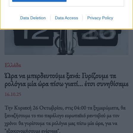
Data Deletion
Data Access
Privacy Policy
Ελλάδα
Ώρα να μπερδευτούμε ξανά: Γυρίζουμε τα
ρολόγια μία ώρα πίσω γιατί… έτσι συνηθίσαμε
16.10.25
Την Κυριακή 26 Οκτωβρίου, στις 04:00 τα ξημερώματα, θα
ξαναζήσουμε το πιο παράλογο ευρωπαϊκό ραντεβού με τον
χρόνο: θα γυρίσουμε τα ρολόγια μας πίσω μία ώρα, για να
"εξοικονομήσουμε ενέργεια".