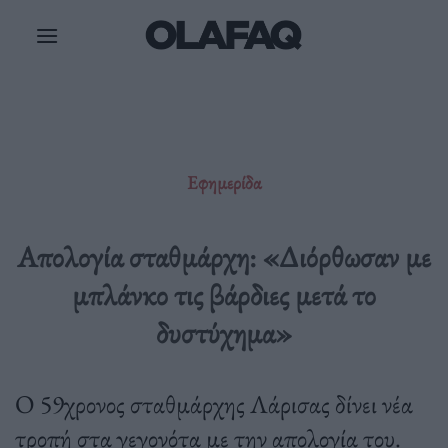
Μετάβαση
στο
περιεχόμενο
Εφημερίδα
Απολογία σταθμάρχη: «Διόρθωσαν με
μπλάνκο τις βάρδιες μετά το
δυστύχημα»
O 59χρονος σταθμάρχης Λάρισας δίνει νέα
τροπή στα γεγονότα με την απολογία του.