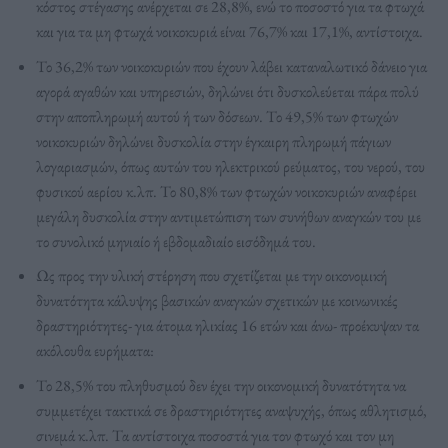
κόστος στέγασης ανέρχεται σε 28,8%, ενώ το ποσοστό για τα φτωχά
και για τα μη φτωχά νοικοκυριά είναι 76,7% και 17,1%, αντίστοιχα.
Το 36,2% των νοικοκυριών που έχουν λάβει καταναλωτικό δάνειο για
αγορά αγαθών και υπηρεσιών, δηλώνει ότι δυσκολεύεται πάρα πολύ
στην αποπληρωμή αυτού ή των δόσεων. Το 49,5% των φτωχών
νοικοκυριών δηλώνει δυσκολία στην έγκαιρη πληρωμή πάγιων
λογαριασμών, όπως αυτών του ηλεκτρικού ρεύματος, του νερού, του
φυσικού αερίου κ.λπ. Το 80,8% των φτωχών νοικοκυριών αναφέρει
μεγάλη δυσκολία στην αντιμετώπιση των συνήθων αναγκών του με
το συνολικό μηνιαίο ή εβδομαδιαίο εισόδημά του.
Ως προς την υλική στέρηση που σχετίζεται με την οικονομική
δυνατότητα κάλυψης βασικών αναγκών σχετικών με κοινωνικές
δραστηριότητες- για άτομα ηλικίας 16 ετών και άνω- προέκυψαν τα
ακόλουθα ευρήματα:
Το 28,5% του πληθυσμού δεν έχει την οικονομική δυνατότητα να
συμμετέχει τακτικά σε δραστηριότητες αναψυχής, όπως αθλητισμό,
σινεμά κ.λπ. Τα αντίστοιχα ποσοστά για τον φτωχό και τον μη