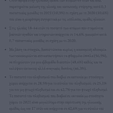
Όσον αφορά στην ηλικιακή ομάδα των ατόμων 65 ετών και άνω,
παρατηρείται μείωση της υλικής και κοινωνικής στέρησης κατά 0,3
ποσοστιαίες μονάδες το 2021 (10,3%) σε σχέση με το 2020 (10,6%)
που είναι η μικρότερη συγκριτικά με τις υπόλοιπες ομάδες ηλικιών.
Στις ηλικίες 18- 64 ετών το ποσοστό των ατόμων που στερούνται
βασικών αγαθών και υπηρεσιών ανέρχεται σε 14,6%, μειωμένο κατά
0,7 ποσοστιαίες μονάδες σε σχέση με το 2020.
Με βάση τα στοιχεία, διαπιστώνεται κυρίως η οικονομική αδυναμία
των νοικοκυριών να αντικαταστήσουν τα φθαρμένα έπιπλα (56,9%),
να πληρώσουν για μια εβδομάδα διακοπών (48,6%) καθώς και να
καλύψουν έκτακτες αλλά αναγκαίες δαπάνες (46,3%).
Το ποσοστό του πληθυσμού που διαβιεί σε κατοικία με στενότητα
χώρου ανέρχεται σε 28,5% για το σύνολο του πληθυσμού, σε 25,1%
για τον μη φτωχό πληθυσμό και σε 42,7% για τον φτωχό πληθυσμό.
Το ποσοστό του πληθυσμού που διαβιεί σε κατοικία με στενότητα
χώρου το 2021 είναι μεγαλύτερο στην περίπτωση της ηλικιακής
ομάδας έως και 17 ετών και ανέρχεται σε 42,6% για το σύνολο του