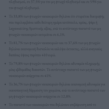
πληθυσμού, σε 37,5% για τον μη φτωχό πληθυσμό και σε 59% για
τον φτωχό πληθυσμό.
Το 33,8% των φτωχών νοικοκυριών δηλώνει ότι στερείται διατροφής
που περιλαμβάνει κάθε δεύτερη ημέρα κοτόπουλο, κρέας, ψάρι ή
λαχανικά ίσης θρεπτικής αξίας, ενώ το αντίστοιχο ποσοστό των μη
φτωχών νοικοκυριών εκτιμάται σε 6,1%.
Το 81,7% των φτωχών νοικοκυριών και το 37,6% των μη φτωχών
δηλώνει οικονομική δυσκολία να καλύψει έκτακτες, αλλά αναγκαίες
δαπάνες ύψους περίπου 410 ευρώ.
Το 79,8% των φτωχών νοικοκυριών δηλώνει αδυναμία πληρωμής
μίας εβδομάδας διακοπών. Το αντίστοιχο ποσοστό των μη φτωχών
νοικοκυριών ανέρχεται σε 41%.
Το 36,7% των φτωχών νοικοκυριών δηλώνει οικονομική αδυναμία για
ικανοποιητική θέρμανση τον χειμώνα, ενώ το αντίστοιχο ποσοστό των
μη φτωχών νοικοκυριών ανέρχεται σε 12,8%.
Το ποσοστό των νοικοκυριών που δηλώνουν επιβάρυνση από το