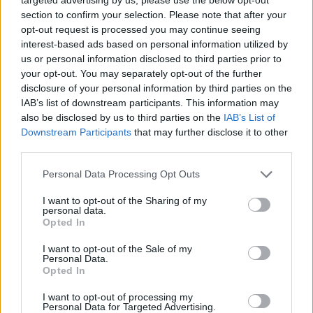
Το 24% δήλωσε ότι υπήρξε περίπτωση, κατά την διάρκεια των
section to confirm your selection. Please note that after your
τελευταίων 12 μηνών, που πραγματικά χρειάστηκε ιατρική εξέταση ή
opt-out request is processed you may continue seeing
θεραπεία για πρόβλημα υγείας και δεν υποβλήθηκε σε αυτήν. Τα
interest-based ads based on personal information utilized by
us or personal information disclosed to third parties prior to
ποσοστά για τον φτωχό και μη φτωχό πληθυσμό ανέρχονται σε
your opt-out. You may separately opt-out of the further
36,2% και 21,8%, αντίστοιχα.
disclosure of your personal information by third parties on the
Το 9,4% δήλωσε ότι υπήρξε περίπτωση, κατά τη διάρκεια των
IAB’s list of downstream participants. This information may
also be disclosed by us to third parties on the
IAB’s List of
τελευταίων 12 μηνών, που δεν υποβλήθηκε σε ιατρική εξέταση ή
Downstream Participants
that may further disclose it to other
θεραπεία όταν πραγματικά την χρειάστηκε λόγω της πανδημίας του
third parties.
COVID-19. Τα αντίστοιχα ποσοστά για τον φτωχό και μη φτωχό
πληθυσμό ανέρχονται σε 11% και 9%.
Personal Data Processing Opt Outs
Το 28,3% δήλωσε ότι υπήρξε περίπτωση, κατά την διάρκεια των
I want to opt-out of the Sharing of my
personal data.
τελευταίων 12 μηνών, που πραγματικά χρειάστηκε οδοντιατρική
Opted In
εξέταση ή θεραπεία για πρόβλημα υγείας και δεν υποβλήθηκε σε
αυτήν. Τα αντίστοιχα ποσοστά για τον φτωχό και μη φτωχό
I want to opt-out of the Sale of my
Personal Data.
πληθυσμό ανέρχονται σε 42,1% και 25,9%. Το 5,6% του αντίστοιχου
Opted In
πληθυσμού δεν υποβλήθηκε στην εξέταση λόγω COVID-19.
I want to opt-out of processing my
Personal Data for Targeted Advertising.
Τέλος, το 74,9% δήλωσε ότι επηρεάστηκε αρνητικά η ψυχική του