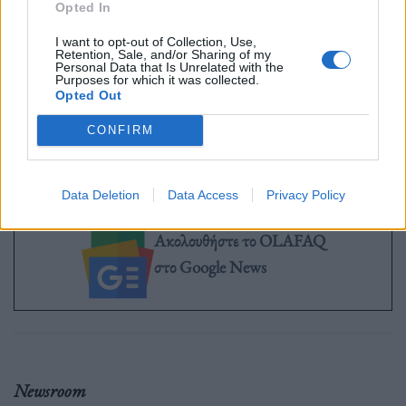
Opted In
υγεία/ευεξία κατά τη διάρκεια των τελευταίων δώδεκα μηνών από την
πανδημία COVID-19, ενώ το 0,6% δήλωσε ότι επηρεάστηκε θετικά
I want to opt-out of Collection, Use,
Retention, Sale, and/or Sharing of my
και το 24,5% ότι δεν επηρεάστηκε καθόλου.
Personal Data that Is Unrelated with the
Purposes for which it was collected.
Opted Out
Πηγή:
ΕΡΤ, Κώστας Τσάβαλος
CONFIRM
Data Deletion
Data Access
Privacy Policy
Ακολουθήστε το OLAFAQ
στο Google News
Newsroom