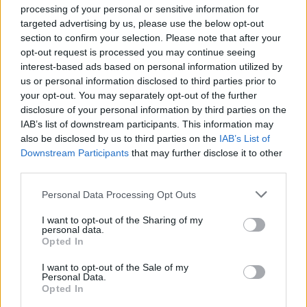
γ. Στη νησιωτική χώρα η μέγιστη τιμή της
processing of your personal or sensitive information for
targeted advertising by us, please use the below opt-out
θερμοκρασίας θα φθάσει τους 35 με 36 και στα
section to confirm your selection. Please note that after your
νησιά του Ιονίου, τα νησιά του ανατολικού Αιγαίου,
opt-out request is processed you may continue seeing
interest-based ads based on personal information utilized by
τα Δωδεκάνησα και τη νότια Κρήτη τους 37 με 40
us or personal information disclosed to third parties prior to
your opt-out. You may separately opt-out of the further
βαθμούς Κελσίου ενώ οι ελάχιστες τιμές της θα
disclosure of your personal information by third parties on the
κυμανθούν περί τους 27 με 29 βαθμούς Κελσίου.
IAB’s list of downstream participants. This information may
also be disclosed by us to third parties on the
IAB’s List of
Downstream Participants
that may further disclose it to other
third parties.
4. Το Σάββατο (15/7) οι πολύ υψηλές
Personal Data Processing Opt Outs
θερμοκρασίες θα διατηρηθούν.
I want to opt-out of the Sharing of my
personal data.
Opted In
α. Στα βόρεια ηπειρωτικά η μέγιστη τιμή της
I want to opt-out of the Sale of my
Personal Data.
θερμοκρασίας θα φθάσει τους 38 με 39 βαθμούς και
Opted In
στην κεντρική Μακεδονία και το εσωτερικό της