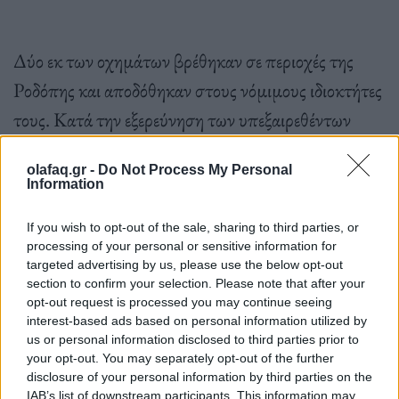
Δύο εκ των οχημάτων βρέθηκαν σε περιοχές της
Ροδόπης και αποδόθηκαν στους νόμιμους ιδιοκτήτες
τους. Κατά την εξερεύνηση των υπεξαιρεθέντων
αυτοκινήτων, συνεργείο της Υποδιεύθυνσης
olafaq.gr -
Do Not Process My Personal
Εγκληματολογικών Ερευνών Βορείου Ελλάδος
Information
διαπίστωσε την εμπλοκή και του προαναφερόμενου
If you wish to opt-out of the sale, sharing to third parties, or
36χρονου στην υπόθεση. Σημειώνεται ότι, το τρίτο
processing of your personal or sensitive information for
όχημα, είχε εντοπιστεί να κινείται τον Ιούλιο του
targeted advertising by us, please use the below opt-out
section to confirm your selection. Please note that after your
2021 στην ευρύτερη περιοχή της Καβάλας, με
opt-out request is processed you may continue seeing
οδηγό αλλοδαπό άντρα που στερούνταν
interest-based ads based on personal information utilized by
us or personal information disclosed to third parties prior to
ταξιδιωτικών εγγράφων και για τον οποίο είχε
your opt-out. You may separately opt-out of the further
disclosure of your personal information by third parties on the
σχηματιστεί δικογραφία από αστυνομικούς του
IAB’s list of downstream participants. This information may