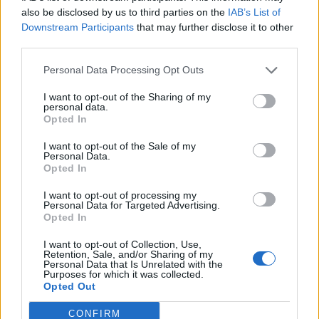
Τμήματος Διαχείρισης Μετανάστευσης Καβάλας.
also be disclosed by us to third parties on the
IAB’s List of
Downstream Participants
that may further disclose it to other
Η σχηματισθείσα δικογραφία θα υποβληθεί στον
third parties.
αρμόδιο Εισαγγελέα.
Personal Data Processing Opt Outs
I want to opt-out of the Sharing of my
personal data.
Opted In
Πηγή: ΑΠΕ-ΜΠΕ
I want to opt-out of the Sale of my
Personal Data.
Opted In
I want to opt-out of processing my
Personal Data for Targeted Advertising.
Opted In
I want to opt-out of Collection, Use,
Retention, Sale, and/or Sharing of my
Personal Data that Is Unrelated with the
Purposes for which it was collected.
Opted Out
Ακολουθήστε το OLAFAQ
στο Google News
CONFIRM