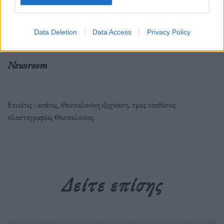
Data Deletion
Data Access
Privacy Policy
Newsroom
Ετικέτες :
απάτες
,
Θεσσαλονίκη εξιχνίαση
,
τρεις υποθέσεις
πλαστογραφίας Θεσσαλονίκη
.
Δείτε επίσης