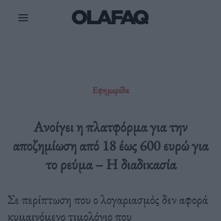
Μετάβαση
στο
περιεχόμενο
Εφημερίδα
Aνοίγει η πλατφόρμα για την
αποζημίωση από 18 έως 600 ευρώ για
το ρεύμα – Η διαδικασία
Σε περίπτωση που ο λογαριασμός δεν αφορά
κυμαινόμενο τιμολόγιο που