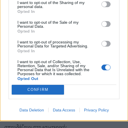
I want to opt-out of the Sharing of my
personal data.
αποτελεί υπεύθυνη δήλωση προς τη φορολογική
Opted In
αρχή και προ-συμπληρώνεται στα στοιχεία της
I want to opt-out of the Sale of my
δήλωσης εισοδήματος του φορολογικού έτους 2022.
Personal Data.
Opted In
Σε περίπτωση που έχει υποβληθεί οριστικά δήλωση
I want to opt-out of processing my
εισοδήματος για το φορολογικό έτος 2021, ειδικά τα
Personal Data for Targeted Advertising.
Opted In
στοιχεία κύριας κατοικίας για την 1η Δεκεμβρίου
I want to opt-out of Collection, Use,
2021 δεν μπορούν να μεταβληθούν από τον
Retention, Sale, and/or Sharing of my
Personal Data that Is Unrelated with the
ωφελούμενο.
Purposes for which it was collected.
Opted Out
CONFIRM
β)
για λογαριασμούς ηλεκτρικού ρεύματος οικιακών
παροχών του εσωτερικού που αφορούν μισθωμένη
Data Deletion
Data Access
Privacy Policy
κατοικία εξαρτώμενων παιδιών της οικογένειας που
σπουδάζουν στο εσωτερικό: