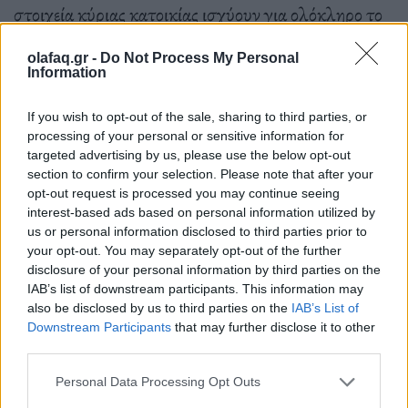
στοιχεία κύριας κατοικίας ισχύουν για ολόκληρο το
ανωτέρω διάστημα.
olafaq.gr -
Do Not Process My Personal
Information
iii.
Σε περίπτωση που ο δικαιούχος έχει αλλάξει
If you wish to opt-out of the sale, sharing to third parties, or
processing of your personal or sensitive information for
κύρια κατοικία σε σχέση με την ανωτέρω, κατά το
targeted advertising by us, please use the below opt-out
διάστημα 1η Δεκεμβρίου 2021 έως 1η Μαΐου 2022,
section to confirm your selection. Please note that after your
opt-out request is processed you may continue seeing
συμπληρώνει τα αντίστοιχα πλήρη στοιχεία για την
interest-based ads based on personal information utilized by
us or personal information disclosed to third parties prior to
κύρια κατοικία που διέμενε την 1η Δεκεμβρίου
your opt-out. You may separately opt-out of the further
2021, την 1η Ιανουαρίου 2022, την 1η
disclosure of your personal information by third parties on the
IAB’s list of downstream participants. This information may
Φεβρουαρίου 2022, την 1η Μαρτίου 2022, την 1η
also be disclosed by us to third parties on the
IAB’s List of
Απριλίου 2022 και την 1η Μαΐου 2022.
Downstream Participants
that may further disclose it to other
third parties.
Personal Data Processing Opt Outs
Η μεταβολή των στοιχείων της κύριας κατοικίας