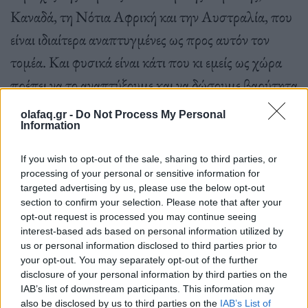
Καναδά, τη Νότια Αφρική και την Αυστραλία, που
είναι ιδιαίτερα αναπτυγμένες ως προς αυτόν τον
τομέα. Και φυσικά είναι κάτι που κι εμείς ως χώρα
πρέπει να το αναπτύξουμε και να δώσουμε βαρύτητα
για να γίνουμε ένας ελκυστικός προσβάσιμος
olafaq.gr -
Do Not Process My Personal
Information
προορισμός για όλους τους ταξιδιώτες», προσθέτει.
If you wish to opt-out of the sale, sharing to third parties, or
processing of your personal or sensitive information for
Σύμφωνα πάντως με έρευνες, όπως αναφέρει ο
targeted advertising by us, please use the below opt-out
section to confirm your selection. Please note that after your
επίκουρος καθηγητής στη Στρατηγική για τον
opt-out request is processed you may continue seeing
Τουρισμό του Τμήματος Τουριστικών Σπουδών
interest-based ads based on personal information utilized by
us or personal information disclosed to third parties prior to
του Πανεπιστημίου Πειραιώς Σωτήρης Βαρελάς,
your opt-out. You may separately opt-out of the further
υπολογίζεται ότι το 30% του πληθυσμού θα έχει
disclosure of your personal information by third parties on the
IAB’s list of downstream participants. This information may
απαιτήσεις προσβάσιμων υπηρεσιών σε κάποιο
also be disclosed by us to third parties on the
IAB’s List of