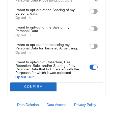
χρησιµοποιούνται µη ικανά προς εργασία ζώα, ήτοι
Personal Data Processing Opt Outs
ζώα ασθενή, τραυµατισµένα, σε κατάσταση
I want to opt-out of the Sharing of my
personal data.
προχωρηµένης εγκυµοσύνης ή λοχείας, καθώς και
Opted In
ζώα µε κακή συντήρηση των οπλών. Η επάνοδος
I want to opt-out of the Sale of my
Personal Data.
στην εργασία θα πρέπει να επιτρέπεται µόνο κατόπιν
Opted In
υποδείξεως κτηνιάτρου.
I want to opt-out of processing my
Personal Data for Targeted Advertising.
Opted In
I want to opt-out of Collection, Use,
Retention, Sale, and/or Sharing of my
Personal Data that Is Unrelated with the
Είναι απαραίτητη η χορήγηση κατάλληλης και
Purposes for which it was collected.
Opted Out
επαρκούς για το είδος τους τροφής και φρέσκου
CONFIRM
πόσιµου νερού καθηµερινά (βλέπε το σηµείο Β του
Νοµικού Πλαισίου) σε δοχεία τα οποία δεν είναι
Data Deletion
Data Access
Privacy Policy
δυνατό να επιµολυνθούν και καθαρίζονται