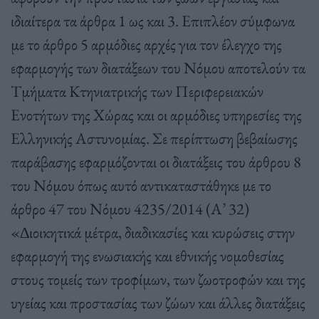
ιδιαίτερα τα άρθρα 1 ως και 3. Επιπλέον σύµφωνα
µε το άρθρο 5 αρµόδιες αρχές για τον έλεγχο της
εφαρµογής των διατάξεων του Νόµου αποτελούν τα
Τµήµατα Κτηνιατρικής των Περιφερειακών
Ενοτήτων της Χώρας και οι αρµόδιες υπηρεσίες της
Ελληνικής Αστυνοµίας. Σε περίπτωση βεβαίωσης
παράβασης εφαρµόζονται οι διατάξεις του άρθρου 8
του Νόµου όπως αυτό αντικαταστάθηκε µε το
άρθρο 47 του Νόµου 4235/2014 (Α’ 32)
«∆ιοικητικά µέτρα, διαδικασίες και κυρώσεις στην
εφαρµογή της ενωσιακής και εθνικής νοµοθεσίας
στους τοµείς των τροφίµων, των ζωοτροφών και της
υγείας και προστασίας των ζώων και άλλες διατάξεις