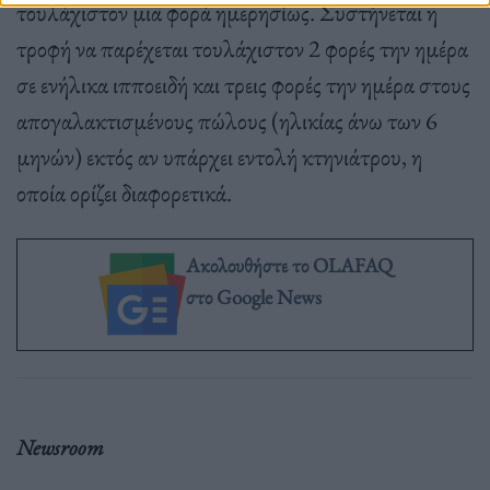
τουλάχιστον µια φορά ηµερησίως. Συστήνεται η
τροφή να παρέχεται τουλάχιστον 2 φορές την ηµέρα
σε ενήλικα ιπποειδή και τρεις φορές την ηµέρα στους
απογαλακτισµένους πώλους (ηλικίας άνω των 6
µηνών) εκτός αν υπάρχει εντολή κτηνιάτρου, η
οποία ορίζει διαφορετικά.
Ακολουθήστε το OLAFAQ
στο Google News
Newsroom