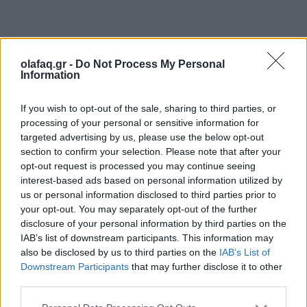
Επιπλέον συστάσεις:
olafaq.gr -
Do Not Process My Personal
Information
If you wish to opt-out of the sale, sharing to third parties, or
processing of your personal or sensitive information for
Οι ιδιοκτήτες ιπποειδών εργασίας θα πρέπει να
targeted advertising by us, please use the below opt-out
section to confirm your selection. Please note that after your
µεριµνούν για τη διασφάλιση του επιπέδου υγείας
opt-out request is processed you may continue seeing
interest-based ads based on personal information utilized by
τους. Στους χώρους διαβίωσης και στους σταθµούς
us or personal information disclosed to third parties prior to
εργασίας θα πρέπει να υπάρχει δυνατότητα
your opt-out. You may separately opt-out of the further
disclosure of your personal information by third parties on the
απολύµανσης µε κατάλληλα και ασφαλή υλικά.
IAB’s list of downstream participants. This information may
also be disclosed by us to third parties on the
IAB’s List of
Downstream Participants
that may further disclose it to other
third parties.
∆ε θα πρέπει σε καµία περίπτωση να