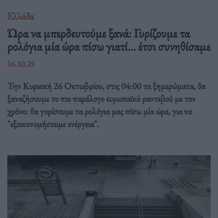
Ελλάδα
Ώρα να μπερδευτούμε ξανά: Γυρίζουμε τα
ρολόγια μία ώρα πίσω γιατί… έτσι συνηθίσαμε
16.10.25
Την Κυριακή 26 Οκτωβρίου, στις 04:00 τα ξημερώματα, θα
ξαναζήσουμε το πιο παράλογο ευρωπαϊκό ραντεβού με τον
χρόνο: θα γυρίσουμε τα ρολόγια μας πίσω μία ώρα, για να
"εξοικονομήσουμε ενέργεια".