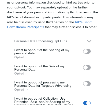
us or personal information disclosed to third parties prior to
your opt-out. You may separately opt-out of the further
disclosure of your personal information by third parties on the
Αλλά, με αυτόν τον τρόπο
«θα δημιουργούσαμε
IAB’s list of downstream participants. This information may
πάλι μια νέα διάκριση […] αυτό που πάμε να
also be disclosed by us to third parties on the
IAB’s List of
Downstream Participants
that may further disclose it to other
λύσουμε είναι η ανισότητα, το στίγμα, ο
third parties.
αποκλεισμός και η περιθωριοποίηση»
,
Personal Data Processing Opt Outs
επιχειρηματολόγησε.
I want to opt-out of the Sharing of my
personal data.
Opted In
Κληθείς να πάρει θέση σε όσα είπε ο πρώην
I want to opt-out of the Sale of my
Personal Data.
πρωθυπουργός, Αντώνης Σαμαράς, για τη
Opted In
δυνατότητα των βουλευτών να απόσχουν,
I want to opt-out of processing my
Personal Data for Targeted Advertising.
σημείωσε: «Η Νέα Δημοκρατία και ο
Opted In
πρωθυπουργός δεν κρύφτηκαν ποτέ, ότι αυτό
I want to opt-out of Collection, Use,
Retention, Sale, and/or Sharing of my
αποτελεί δέσμευση προς υλοποίηση αυτήν την
Personal Data that Is Unrelated with the