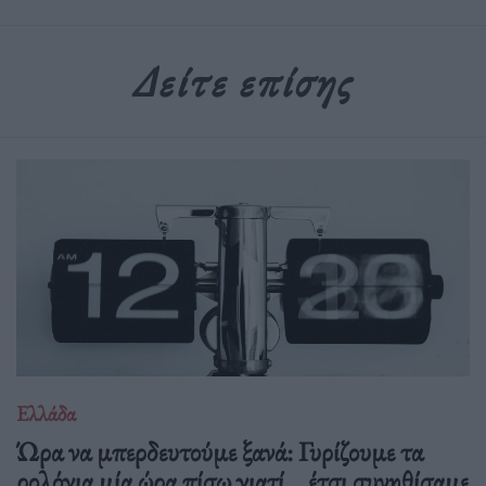
Δείτε επίσης
Ελλάδα
Ώρα να μπερδευτούμε ξανά: Γυρίζουμε τα
ρολόγια μία ώρα πίσω γιατί… έτσι συνηθίσαμε