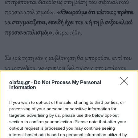
επιτρέπονται διακρίσεις στη βάση του σεξουαλικού
προσανατολισμού».
«Θεωρούμε ότι κάποιος πρέπει
να στιγματίζεται, επειδή έχει τον α ή τη β σεξουαλικό
προσανατολισμό;»
, διερωτήθη.
Σε ερώτηση εάν η κυβέρνηση θα μπορούσε, αντί του
νομοσχεδίου, να επιφέρει βελτιώσεις στο υπάρχον
νομοθετικό πλαίσιο, ο υπουργός Επικρατείας
olafaq.gr -
Do Not Process My Personal
ξεκαθάρισε: «Θα ήταν σαν να λέμε, “όχι Γιάννης,
Information
Γιαννάκης”. Διότι θα αποκτούσαν τα ίδια
If you wish to opt-out of the sale, sharing to third parties, or
δικαιώματα ως προς την υιοθεσία/τεκνοθεσία εντός
processing of your personal or sensitive information for
targeted advertising by us, please use the below opt-out
του συμφώνου συμβίωσης».
section to confirm your selection. Please note that after your
opt-out request is processed you may continue seeing
interest-based ads based on personal information utilized by