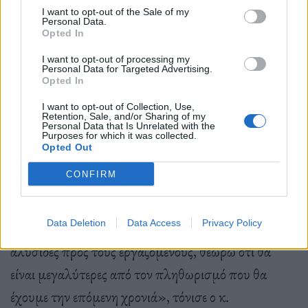
είναι υψηλότερες.
I want to opt-out of the Sale of my
Personal Data.
Opted In
I want to opt-out of processing my
Ειδική μνεία έγινε και για την
δυσκολία εξεύρεσης
Personal Data for Targeted Advertising.
Opted In
ανθρώπινου δυναμικού
. Η διοίκηση της Ένωσης
I want to opt-out of Collection, Use,
εκτιμά ότι «λείπουν» 8.000 εργαζόμενοι από τον
Retention, Sale, and/or Sharing of my
Personal Data that Is Unrelated with the
κλάδο. Ωστόσο, αναφέρθηκε ότι ο μέσος μισθός
Purposes for which it was collected.
Opted Out
είναι αρκετά καλύτερος από άλλους κλάδους της
CONFIRM
ελληνικής οικονομίας. Την ίδια ώρα οι επιχειρήσεις
προχωρούν σε αυξήσεις μισθών. «Βλέποντας τις
Data Deletion
Data Access
Privacy Policy
αυξήσεις που έχουν ανακοινωθεί από κάποιες
αλυσίδες προς τους εργαζόμενους, θεωρώ ότι θα
είναι μεγαλύτερες από τον πληθωρισμό που θα
έχουμε την επόμενη χρονιά», τόνισε ο κ.