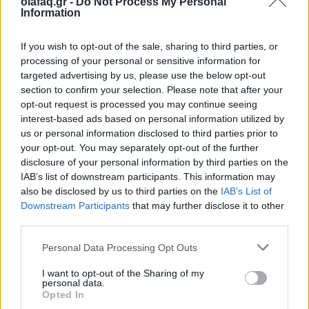
olafaq.gr -
Do Not Process My Personal
Information
αισχροκέρδειας καθώς δημιουργείται υπερβολή και
ενοχοποιούνται ολόκληροι κλάδοι. Ο κ.
If you wish to opt-out of the sale, sharing to third parties, or
Παντελιάδης επεσήμανε ότι
όσο περισσότερο
processing of your personal or sensitive information for
targeted advertising by us, please use the below opt-out
γίνονται συζητήσεις από τη δημόσια διοίκηση για
section to confirm your selection. Please note that after your
opt-out request is processed you may continue seeing
πρόστιμα και ελέγχους, τόσο περισσότερο οι
interest-based ads based on personal information utilized by
καταναλωτές κατηγορούν το σύνολο του κλάδου για
us or personal information disclosed to third parties prior to
your opt-out. You may separately opt-out of the further
αισχροκέρδεια
. Μάλιστα, τόνισε ότι η λιανική τιμή
disclosure of your personal information by third parties on the
ενός προϊόντος διαμορφώνεται από την τιμή της
IAB’s list of downstream participants. This information may
also be disclosed by us to third parties on the
IAB’s List of
αγοράς, το μικτό περιθώριο κέρδους και τον ΦΠΑ
Downstream Participants
that may further disclose it to other
και αυτά δεν είναι τα ίδια σε όλη την Ευρώπη. Στην
third parties.
Ελλάδα ο ΦΠΑ είναι από τους υψηλότερους και οι
Personal Data Processing Opt Outs
μισθοί από τους χαμηλότερους. Ως εκ τούτου είναι
I want to opt-out of the Sharing of my
personal data.
υπερβολή η διαπίστωση ότι στην χώρα μας οι τιμές
Opted In