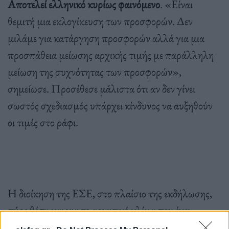
Αποτελεί ελληνικό κυρίως φαινόμενο
. «Είναι
θεμιτή μια εκλογίκευση των προσφορών. Δεν
μιλάμε για κατάργηση προσφορών αλλά για μια
προσπάθεια μείωσης αρχικής τιμής με παράλληλη
μείωση της συχνότητας των προσφορών»,
σημείωσε. Προσέθεσε μάλιστα ότι αν δεν γίνει
σωστός σχεδιασμός υπάρχει κίνδυνος να αυξηθούν
οι τιμές στο ράφι.
Η διοίκηση της ΕΣΕ, στο πλαίσιο της εκδήλωσης,
πήρε θέση και για το αρνητικό κλίμα που έχει
δημιουργηθεί για τα σούπερ μάρκετ περί