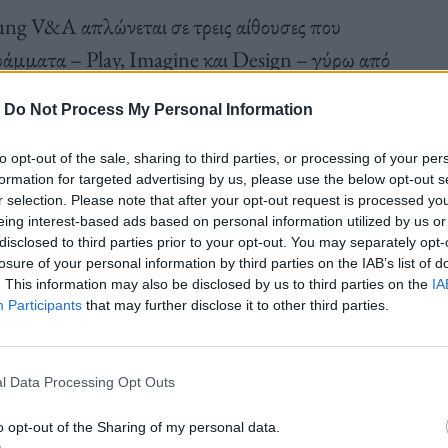
ung V&A απλώνεται σε τρεις αίθουσες που
γράμματα – Play, Imagine και Design – γύρω από
τω από μια θολωτή οροφή. Οι αρχιτέκτονες από το
-
Do Not Process My Personal Information
ια ελικοειδή σκάλα στην κορυφή της οποίας
συνεργάστηκαν με παιδιά για τον σχεδιασμό της
to opt-out of the sale, sharing to third parties, or processing of your per
formation for targeted advertising by us, please use the below opt-out s
λμαπάτης από τη συλλογή του Victoria & Albert
r selection. Please note that after your opt-out request is processed y
eing interest-based ads based on personal information utilized by us or
disclosed to third parties prior to your opt-out. You may separately opt-
losure of your personal information by third parties on the IAB’s list of
. This information may also be disclosed by us to third parties on the
IA
και περιλαμβάνει έργα τέχνης από διάφορα
Participants
that may further disclose it to other third parties.
καλλιτέχνη Keith Haring αφιερωμένη στα
υπο του βιβλίου της κλιματικής ακτιβίστριας
l Data Processing Opt Outs
 a Difference», το οποίο εκδόθηκε όταν η
o opt-out of the Sharing of my personal data.