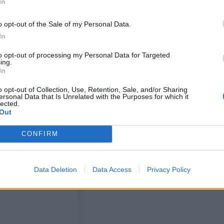
In
o opt-out of the Sale of my Personal Data.
In
to opt-out of processing my Personal Data for Targeted
ηκε κυρίως για τις μικρότερες ηλικίες. Σχεδιάστηκε
ing.
In
ι αντικείμενα ντιζάιν με χρωματικούς κώδικες που
o opt-out of Collection, Use, Retention, Sale, and/or Sharing
ersonal Data that Is Unrelated with the Purposes for which it
lected.
Out
CONFIRM
Data Deletion
Data Access
Privacy Policy