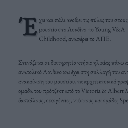
Έ
χει και πάλι ανοίξει τις πύλες του στ
μουσείο στο Λονδίνο· το Young V&A
Childhood, αναφέρει το ΑΠΕ.
Στεγάζεται σε διατηρητέο κτήριο ηλικίας πάνω
ανατολικό Λονδίνο και έχει στη συλλογή του αντ
ανακαίνιση του μουσείου, τα αρχιτεκτονικά γ
ομάδα του πρότζεκτ από το Victoria & Albert
δασκάλους, οικογένειες, ντόπιους και ομάδες S