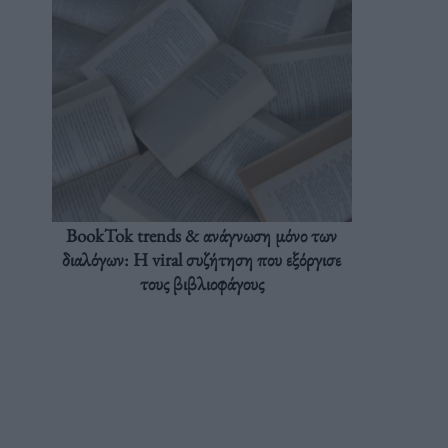
BookTok trends & ανάγνωση μόνο των
διαλόγων: Η viral συζήτηση που εξόργισε
τους βιβλιοφάγους