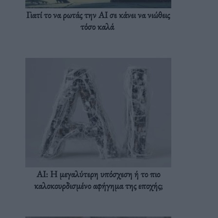
Γιατί το να ρωτάς την AI σε κάνει να νιώθεις
τόσο καλά
AI: Η μεγαλύτερη υπόσχεση ή το πιο
καλοκουρδισμένο αφήγημα της εποχής;