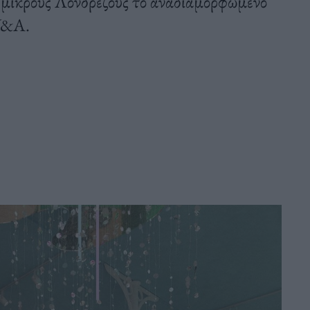
υς μικρούς Λονδρέζους το αναδιαμορφωμένο
 V&A.