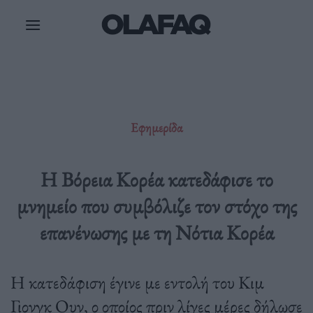
Μετάβαση
στο
περιεχόμενο
Εφημερίδα
Η Βόρεια Κορέα κατεδάφισε το
μνημείο που συμβόλιζε τον στόχο της
επανένωσης με τη Νότια Κορέα
Η κατεδάφιση έγινε με εντολή του Κιμ
Γιονγκ Ουν, ο οποίος πριν λίγες μέρες δήλωσε