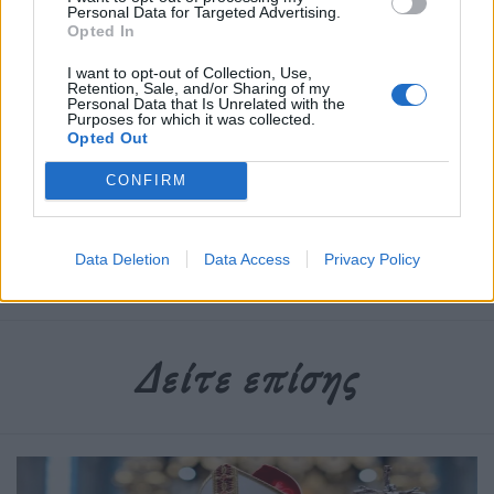
Personal Data for Targeted Advertising.
Opted In
I want to opt-out of Collection, Use,
Retention, Sale, and/or Sharing of my
Personal Data that Is Unrelated with the
Purposes for which it was collected.
Newsroom
Opted Out
CONFIRM
Ετικέτες :
Βόρεια Κορέα
,
μνημείο
,
Νότια Κορέα
.
Data Deletion
Data Access
Privacy Policy
Δείτε επίσης