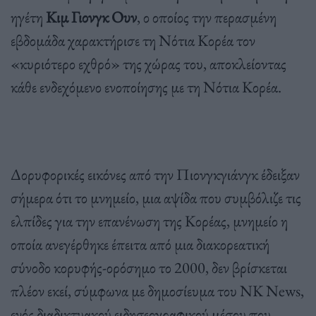
ηγέτη
Κιμ Γιονγκ Ουν
, ο οποίος την περασμένη
εβδομάδα χαρακτήρισε τη Νότια Κορέα τον
«κυριότερο εχθρό» της χώρας του, αποκλείοντας
κάθε ενδεχόμενο ενοποίησης με τη Νότια Κορέα.
Δορυφορικές εικόνες από την Πιονγκγιάνγκ έδειξαν
σήμερα ότι το μνημείο, μια αψίδα που συμβόλιζε τις
ελπίδες για την επανένωση της Κορέας, μνημείο η
οποία ανεγέρθηκε έπειτα από μια διακορεατική
σύνοδο κορυφής-ορόσημο το 2000, δεν βρίσκεται
πλέον εκεί, σύμφωνα με δημοσίευμα του NK News,
ενός διαδικτυακού ειδησεογραφικού μέσου που