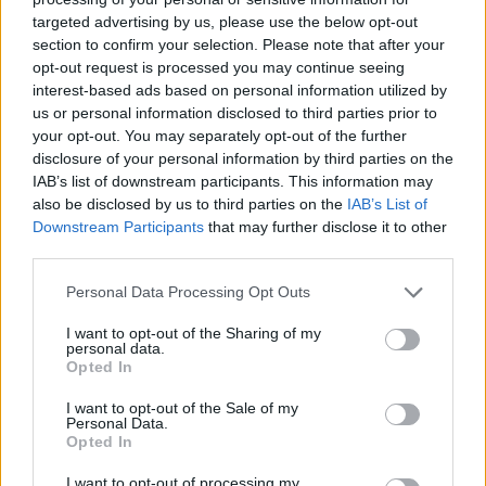
targeted advertising by us, please use the below opt-out
Ο πρόεδρος της Νότιας Κορέας Γιουν Σουκ-γέολ, ο
section to confirm your selection. Please note that after your
opt-out request is processed you may continue seeing
οποίος ανέλαβε τα καθήκοντά του το 2022, έχει
interest-based ads based on personal information utilized by
υιοθετήσει σκληρή γραμμή κατά του καθεστώτος
us or personal information disclosed to third parties prior to
your opt-out. You may separately opt-out of the further
της Πιονγκγιάνγκ, καλώντας για άμεσες και
disclosure of your personal information by third parties on the
σκληρές απαντήσεις στις στρατιωτικές ενέργειες της
IAB’s list of downstream participants. This information may
also be disclosed by us to third parties on the
IAB’s List of
Βόρειας Κορέας.
Downstream Participants
that may further disclose it to other
third parties.
Personal Data Processing Opt Outs
I want to opt-out of the Sharing of my
personal data.
Πηγή: ΑΠΕ-ΜΠΕ
Opted In
I want to opt-out of the Sale of my
Personal Data.
Ακολουθήστε το OLAFAQ
Opted In
στο Google News
I want to opt-out of processing my