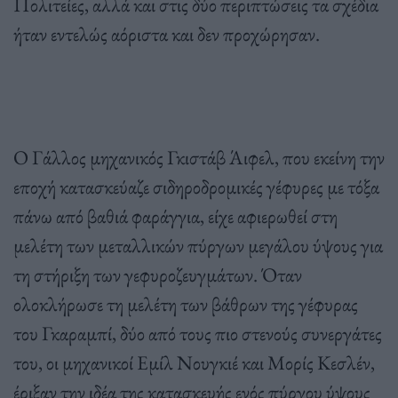
Πολιτείες, αλλά και στις δύο περιπτώσεις τα σχέδια
ήταν εντελώς αόριστα και δεν προχώρησαν.
Ο Γάλλος μηχανικός Γκιστάβ Άιφελ, που εκείνη την
εποχή κατασκεύαζε σιδηροδρομικές γέφυρες με τόξα
πάνω από βαθιά φαράγγια, είχε αφιερωθεί στη
μελέτη των μεταλλικών πύργων μεγάλου ύψους για
τη στήριξη των γεφυροζευγμάτων. Όταν
ολοκλήρωσε τη μελέτη των βάθρων της γέφυρας
του Γκαραμπί, δύο από τους πιο στενούς συνεργάτες
του, οι μηχανικοί Εμίλ Νουγκιέ και Μορίς Κεσλέν,
έριξαν την ιδέα της κατασκευής ενός πύργου ύψους