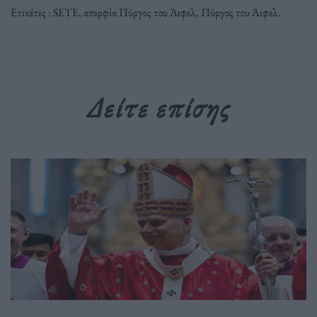
Ετικέτες :
SETE
,
απερφία Πύργος του Άιφελ
,
Πύργος του Άιφελ
.
Δείτε επίσης