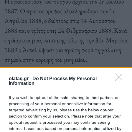
Η εγκατάσταση του πύργου άρχισε την 1η Ιουλίου
1887. Ο πρώτος όροφος ολοκληρώθηκε την 1η
Απριλίου 1888, ο δεύτερος στις 14 Αυγούστου
1888 και ο τρίτος στις 24 Φεβρουάριου 1889. Κατά
τη διάρκεια μιας επίσημης τελετής την 31η Μαρτίου
1889 ο Άιφελ ύψωσε για πρώτη φορά τη γαλλική
σημαία στην κορυφή του μνημείου.
olafaq.gr -
Do Not Process My Personal
Information
Το επιβλητικό μνημείο θα ξάφνιαζε τους επισκέπτες
If you wish to opt-out of the sale, sharing to third parties, or
processing of your personal or sensitive information for
της Διεθνούς Έκθεσης, καθώς ήταν το υψηλότερο
targeted advertising by us, please use the below opt-out
κτίριο στο κόσμο και θα κρατούσε τον τίτλο αυτό
section to confirm your selection. Please note that after your
opt-out request is processed you may continue seeing
έως τις 30 Απριλίου 1931, οπότε θα του το
interest-based ads based on personal information utilized by