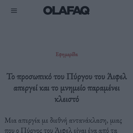
Μετάβαση
στο
περιεχόμενο
Εφημερίδα
Το προσωπικό του Πύργου του Άιφελ
απεργεί και το μνημείο παραμένει
κλειστό
Μια απεργία με διεθνή αντανάκλαση, μιας
που ο Πύργος του Άιφελ είναι ένα από τα