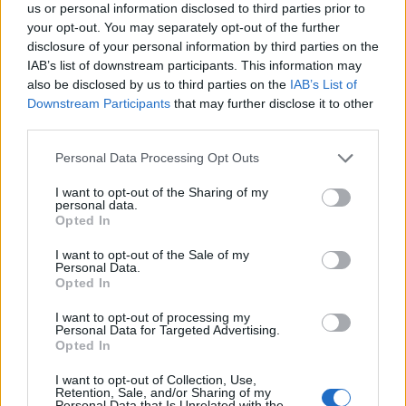
αφαιρέσει ο ουρανοξύστης της Κράισλερ στη Νέα
us or personal information disclosed to third parties prior to
your opt-out. You may separately opt-out of the further
Υόρκη (319 μέτρα). Εξακολουθεί, πάντως, να
disclosure of your personal information by third parties on the
παραμένει το υψηλότερο κτίριο στο Παρίσι.
IAB’s list of downstream participants. This information may
also be disclosed by us to third parties on the
IAB’s List of
Downstream Participants
that may further disclose it to other
third parties.
Personal Data Processing Opt Outs
Ο Πύργος του Άιφελ έχει κατασκευαστεί από
I want to opt-out of the Sharing of my
personal data.
σίδηρο και ζυγίζει 7.175 τόννους. Η μελέτη
Opted In
κατασκευής του περιλάμβανε τη σύνταξη
I want to opt-out of the Sale of my
Personal Data.
περισσότερων από 5.300 σχεδίων που δείχνουν τις
Opted In
λεπτομέρειες των 18.038 διαφορετικών
I want to opt-out of processing my
Personal Data for Targeted Advertising.
εξαρτημάτων του. Για τη συναρμολόγησή του
Opted In
χρησιμοποιήθηκαν 1.050.846 καρφιά. Έχει σχήμα
I want to opt-out of Collection, Use,
Retention, Sale, and/or Sharing of my
τετραγωνικής πυραμίδας με κοίλες έδρες και διαθέτει
Personal Data that Is Unrelated with the