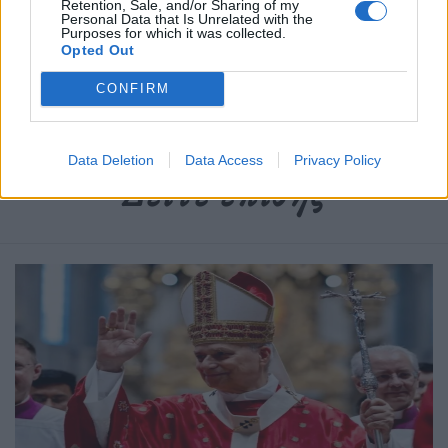
Retention, Sale, and/or Sharing of my
Personal Data that Is Unrelated with the
Purposes for which it was collected.
Opted Out
Ετικέτες :
trailer
,
Transformers: Rise of the Beasts
,
Κινηματογράφος
.
CONFIRM
Data Deletion
Data Access
Privacy Policy
Δείτε επίσης