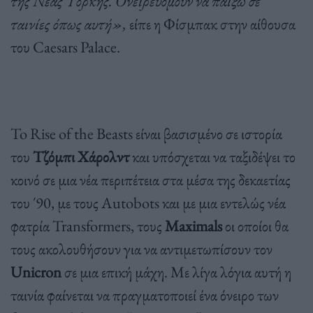
της Νέας Υόρκης. Ονειρευόμουν να παίξω σε
ταινίες όπως αυτή»,
είπε η Φίσμπακ στην αίθουσα
του Caesars Palace.
To Rise of the Beasts είναι βασισμένο σε ιστορία
του
Τζόμπι Χάρολντ
και υπόσχεται να ταξιδέψει το
κοινό σε μια νέα περιπέτεια στα μέσα της δεκαετίας
του ΄90, με τους Autobots και με μια εντελώς νέα
φατρία Transformers, τους
Maximals
οι οποίοι θα
τους ακολουθήσουν για να αντιμετωπίσουν τον
Unicron
σε μια επική μάχη. Με λίγα λόγια αυτή η
ταινία φαίνεται να πραγματοποιεί ένα όνειρο των