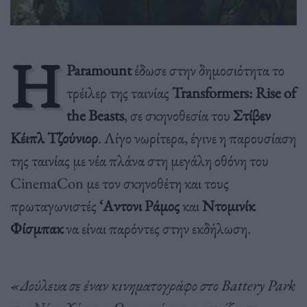
Η
Paramount
έδωσε στην δημοσιότητα το
τρέιλερ της ταινίας
Transformers: Rise of
the Beasts
, σε σκηνοθεσία του
Στίβεν
Κέιπλ Τζούνιορ
. Λίγο νωρίτερα, έγινε η παρουσίαση
της ταινίας με νέα πλάνα στη μεγάλη οθόνη του
CinemaCon με τον σκηνοθέτη και τους
πρωταγωνιστές
‘Αντονι Ράμος
και
Ντομινίκ
Φίσμπακ
να είναι παρόντες στην εκδήλωση.
«Δούλευα σε έναν κινηματογράφο στο Battery Park