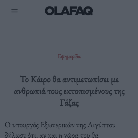
Μετάβαση
στο
περιεχόμενο
Εφημερίδα
Το Κάιρο θα αντιμετωπίσει με
ανθρωπιά τους εκτοπισμένους της
Γάζας
Ο υπουργός Εξωτερικών της Αιγύπτου
δήλωσε ότι, αν και η χώρα του θα