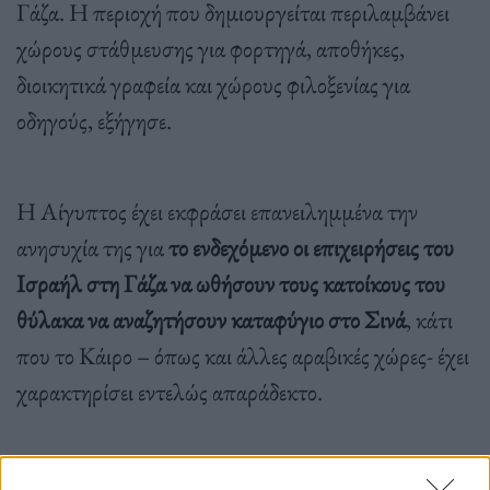
Γάζα. Η περιοχή που δημιουργείται περιλαμβάνει
χώρους στάθμευσης για φορτηγά, αποθήκες,
διοικητικά γραφεία και χώρους φιλοξενίας για
οδηγούς, εξήγησε.
Η Αίγυπτος έχει εκφράσει επανειλημμένα την
ανησυχία της για
το ενδεχόμενο οι επιχειρήσεις του
Ισραήλ στη Γάζα να ωθήσουν τους κατοίκους του
θύλακα να αναζητήσουν καταφύγιο στο Σινά
, κάτι
που το Κάιρο – όπως και άλλες αραβικές χώρες- έχει
χαρακτηρίσει εντελώς απαράδεκτο.