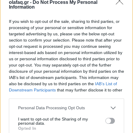
olafaq.gr -
Do Not Process My Personal
Information
Πηγή: ΑΠΕ ΜΠΕ
If you wish to opt-out of the sale, sharing to third parties, or
processing of your personal or sensitive information for
targeted advertising by us, please use the below opt-out
Ακολουθήστε το OLAFAQ
section to confirm your selection. Please note that after your
στο Google News
opt-out request is processed you may continue seeing
interest-based ads based on personal information utilized by
us or personal information disclosed to third parties prior to
your opt-out. You may separately opt-out of the further
disclosure of your personal information by third parties on the
IAB’s list of downstream participants. This information may
also be disclosed by us to third parties on the
IAB’s List of
Newsroom
Downstream Participants
that may further disclose it to other
third parties.
Personal Data Processing Opt Outs
Ετικέτες :
ανθρωπιά
,
Γάζα εκτοπισμένοι
,
Κάιρο
,
υπουργός εξωτερικών
Αιγύπτου
.
I want to opt-out of the Sharing of my
personal data.
Opted In