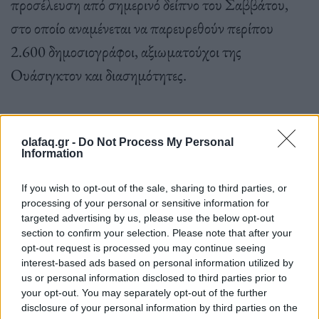
προσέλευση από σημερινό δείπνο του Σαββάτου,
στο οποίο αναμένεται να παρευρεθούν περίπου
2.600 δημοσιογράφοι, αξιωματούχοι της
Ουάσιγκτον και διασημότητες.
Η Ένωση Ανταποκριτών του Λευκού Οίκου
olafaq.gr -
Do Not Process My Personal
Information
ιδρύθηκε το 1914 και διοργανώνει δείπνο σχεδόν
κάθε χρόνο από το 1921 για τους δημοσιογράφους
If you wish to opt-out of the sale, sharing to third parties, or
processing of your personal or sensitive information for
που καλύπτουν την αμερικανική προεδρία και η
targeted advertising by us, please use the below opt-out
Ένωση συγκεντρώνει χρήματα για υποτροφίες.
section to confirm your selection. Please note that after your
opt-out request is processed you may continue seeing
interest-based ads based on personal information utilized by
us or personal information disclosed to third parties prior to
your opt-out. You may separately opt-out of the further
disclosure of your personal information by third parties on the