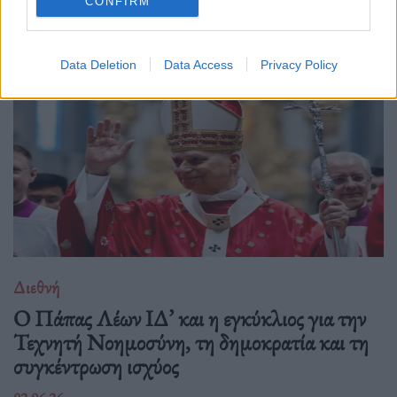
Δείτε επίσης
CONFIRM
Data Deletion
Data Access
Privacy Policy
Διεθνή
Ο Πάπας Λέων ΙΔ’ και η εγκύκλιος για την
Τεχνητή Νοημοσύνη, τη δημοκρατία και τη
συγκέντρωση ισχύος