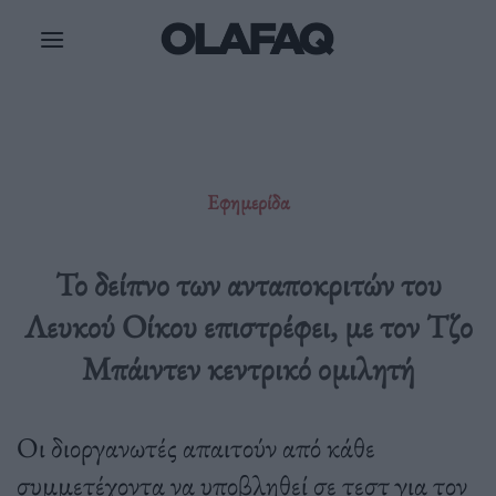
Μετάβαση
στο
περιεχόμενο
Εφημερίδα
Το δείπνο των ανταποκριτών του
Λευκού Οίκου επιστρέφει, με τον Τζο
Μπάιντεν κεντρικό ομιλητή
Οι διοργανωτές απαιτούν από κάθε
συμμετέχοντα να υποβληθεί σε τεστ για τον