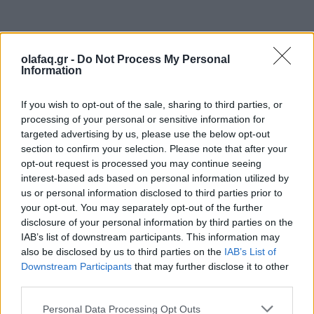
olafaq.gr -
Do Not Process My Personal
Όμως
«η πραγματικότητα είναι πως το Σίτι»
, το
Information
ισχυρό χρηματοοικονομικό κέντρο του Λονδίνου,
If you wish to opt-out of the sale, sharing to third parties, or
«πλήττεται σκληρά από την απώλεια συμβολαίων
processing of your personal or sensitive information for
και ταλέντων»
, προς όφελος άλλων ευρωπαϊκών
targeted advertising by us, please use the below opt-out
section to confirm your selection. Please note that after your
πόλεων, όπως το Παρίσι ή το Άμστερνταμ,
opt-out request is processed you may continue seeing
υπογραμμίζει.
interest-based ads based on personal information utilized by
us or personal information disclosed to third parties prior to
your opt-out. You may separately opt-out of the further
disclosure of your personal information by third parties on the
IAB’s list of downstream participants. This information may
also be disclosed by us to third parties on the
IAB’s List of
Downstream Participants
that may further disclose it to other
Η υποστήριξη προς το Brexit δεν ήταν ποτέ τόσο
third parties.
χαμηλή στο Ηνωμένο Βασίλειο: λιγότεροι από το
Personal Data Processing Opt Outs