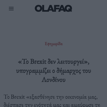
Μετάβαση
στο
περιεχόμενο
Εφημερίδα
«Το Brexit δεν λειτουργεί»,
υπογραμμίζει ο δήμαρχος του
Λονδίνου
Το Brexit «εξασθένησε την οικονομία μας,
διέσπασε την ενότητά μας και αμαύρωσε τη