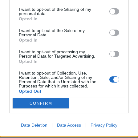
ένα τρίτο των Βρετανών εκτιμούν πως ήταν η σωστή
I want to opt-out of the Sharing of my
απόφαση, σύμφωνα με δημοσκόπηση που
personal data.
Opted In
πραγματοποιήθηκε το Νοέμβριο από το ινστιτούτο
I want to opt-out of the Sale of my
YouGov.
Personal Data.
Opted In
I want to opt-out of processing my
Personal Data for Targeted Advertising.
ΠΗΓΗ: ΑΠΕ-ΜΠΕ
Opted In
I want to opt-out of Collection, Use,
Retention, Sale, and/or Sharing of my
Personal Data that Is Unrelated with the
Purposes for which it was collected.
Opted Out
Ακολουθήστε το OLAFAQ
στο Google News
CONFIRM
Data Deletion
Data Access
Privacy Policy