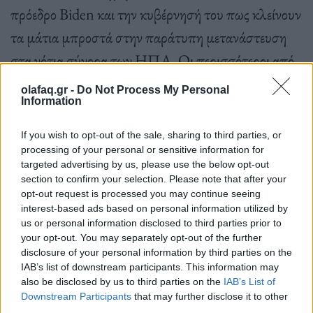
πρόεδρο Biden και την κυβέρνησή του πως κλείνουν
τα μάτια μπροστά στην παράτυπη μετανάστευση
στα νότια σύνορα των ΗΠΑ. Οι περισσότεροι από
τους μετανάστες είναι πολίτες χωρών της Λατινικής
olafaq.gr -
Do Not Process My Personal
Information
Αμερικής, που εγκαταλείπουν τις πατρίδες τους για
να σωθούν από τη φτώχεια και τη βία.
If you wish to opt-out of the sale, sharing to third parties, or
processing of your personal or sensitive information for
targeted advertising by us, please use the below opt-out
section to confirm your selection. Please note that after your
opt-out request is processed you may continue seeing
interest-based ads based on personal information utilized by
Πηγή: ΑΠΕ-ΜΠΕ
us or personal information disclosed to third parties prior to
your opt-out. You may separately opt-out of the further
disclosure of your personal information by third parties on the
IAB’s list of downstream participants. This information may
Ακολουθήστε το OLAFAQ
also be disclosed by us to third parties on the
IAB’s List of
στο Google News
Downstream Participants
that may further disclose it to other
third parties.