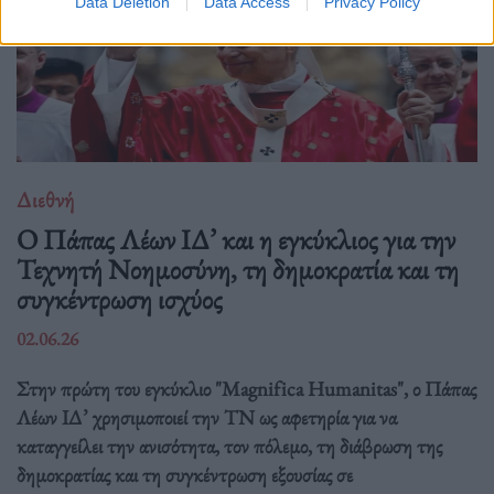
Data Deletion
Data Access
Privacy Policy
Διεθνή
Ο Πάπας Λέων ΙΔ’ και η εγκύκλιος για την
Τεχνητή Νοημοσύνη, τη δημοκρατία και τη
συγκέντρωση ισχύος
02.06.26
Στην πρώτη του εγκύκλιο "Magnifica Humanitas", ο Πάπας
Λέων ΙΔ’ χρησιμοποιεί την ΤΝ ως αφετηρία για να
καταγγείλει την ανισότητα, τον πόλεμο, τη διάβρωση της
δημοκρατίας και τη συγκέντρωση εξουσίας σε