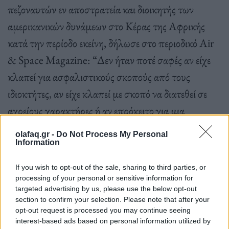
πεζοναυτών εν αποστρατεία και διοικητής των
αμερικανικών δυνάμεων στο Κέρας της Αφρικής
κατά την περίοδο εκείνη, δήλωσε στο περιοδικό Air
& Space Magazine: “Δεν ήταν ποτέ σαφές αν είχε
κλαπεί για ασφαλιστικούς σκοπούς από τους
ιδιοκτήτες, αν είχε κλαπεί με σκοπό να διατεθεί σε
αχρείους χαρακτήρες ή αν επρόκειτο για μια
σκόπιμη, συντονισμένη τρομοκρατική απόπειρα.
olafaq.gr -
Do Not Process My Personal
Υπήρχαν εικασίες και για τα τρία.
Information
If you wish to opt-out of the sale, sharing to third parties, or
processing of your personal or sensitive information for
Η ακριβής ιδιοκτησία του σκάφους κατά τη στιγμή
targeted advertising by us, please use the below opt-out
section to confirm your selection. Please note that after your
της εξαφάνισής του δεν είναι γνωστή.
opt-out request is processed you may continue seeing
interest-based ads based on personal information utilized by