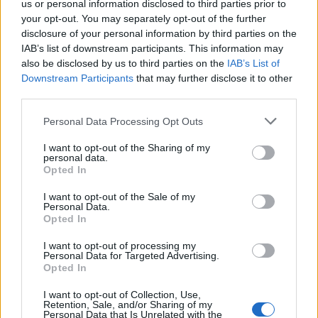
us or personal information disclosed to third parties prior to
Υποστηρίζεται ότι η Aerospace Sales & Leasing
your opt-out. You may separately opt-out of the further
disclosure of your personal information by third parties on the
φέρεται να βρισκόταν στη διαδικασία πώλησης του
IAB’s list of downstream participants. This information may
also be disclosed by us to third parties on the
IAB’s List of
αεροπλάνου είτε σε έναν νιγηριανό αερομεταφορέα,
Downstream Participants
that may further disclose it to other
που ονομάζεται IRS Airlines, είτε ήταν το μοναδικό
third parties.
αεροπλάνο που ήταν εγγεγραμμένο σε έναν
Personal Data Processing Opt Outs
βραχύβιο στόλο φορτίων της Αγκόλας, την Irwin
I want to opt-out of the Sharing of my
personal data.
Air.
Opted In
I want to opt-out of the Sale of my
Personal Data.
Ενώ ο συναγερμός σήμανε το πρωί μετά την
Opted In
απογείωσή του, αρχικά δεν είχε υποτεθεί ότι το
I want to opt-out of processing my
Personal Data for Targeted Advertising.
αεροπλάνο είχε συντριβεί, καθώς υπάρχουν πολλοί
Opted In
μεγάλοι μη ασφαλτοστρωμένοι διάδρομοι στην
I want to opt-out of Collection, Use,
Retention, Sale, and/or Sharing of my
υποσαχάρια Αφρική που μπορούν να φιλοξενήσουν
Personal Data that Is Unrelated with the