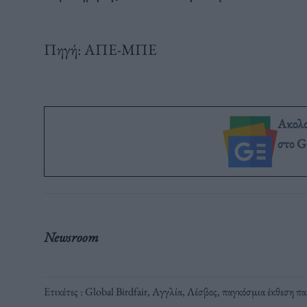
Πηγή: ΑΠΕ-ΜΠΕ
Ακολ
στο G
Newsroom
Ετικέτες :
Global Birdfair
,
Αγγλία
,
Λέσβος
,
παγκόσμια έκθεση π