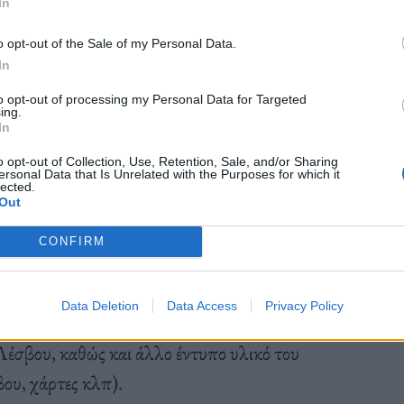
In
 εξειδικευμένα γραφεία τουρισμού.
o opt-out of the Sale of my Personal Data.
In
to opt-out of processing my Personal Data for Targeted
ing.
In
ο με παρουσίαση μερικών από τα πιο ξεχωριστά
o opt-out of Collection, Use, Retention, Sale, and/or Sharing
οπους, δάση και ελαιώνες, μεσογειακούς
ersonal Data that Is Unrelated with the Purposes for which it
lected.
άστευση των πουλιών από το νησί και φυσικά το
Out
ρούσε να λάβει, από τα στελέχη της αποστολής,
CONFIRM
σβου (πότε και που μπορεί να δει το καθένα), ποιες
νησί και σε ποιες περιοχές μπορεί να μείνει ώστε να
Data Deletion
Data Access
Privacy Policy
ε ειδική για την έκθεση κάρτα με πληροφορίες
Λέσβου, καθώς και άλλο έντυπο υλικό του
ου, χάρτες κλπ).