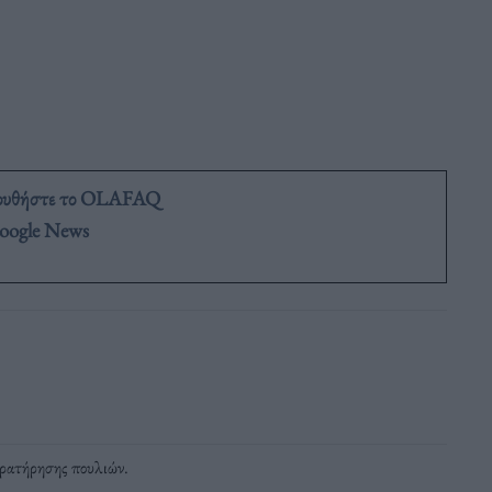
ουθήστε το OLAFAQ
oogle News
αρατήρησης πουλιών
.