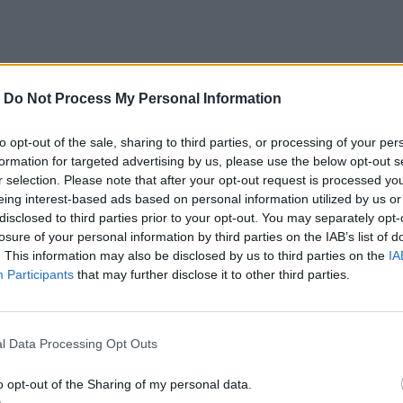
-
Do Not Process My Personal Information
 την έκθεση (ποσά από την ενοικίαση των
επισκεπτών) δωρίζονται σε κάποιο συγκεκριμένο
to opt-out of the sale, sharing to third parties, or processing of your per
formation for targeted advertising by us, please use the below opt-out s
ρηση των πουλιών σε διάφορες περιοχές του κόσμου
r selection. Please note that after your opt-out request is processed y
life
. Το φετινό θέμα ήταν «
Διατηρώντας της ζωή
eing interest-based ads based on personal information utilized by us or
disclosed to third parties prior to your opt-out. You may separately opt-
ου Ισημερινού στη Νότιο Αμερική.
losure of your personal information by third parties on the IAB’s list of
. This information may also be disclosed by us to third parties on the
IA
Participants
that may further disclose it to other third parties.
of Lesvos, Greece”
και προετοιμάστηκε
 από το Μουσείο Φυσικής Ιστορίας Απολιθωμένου
l Data Processing Opt Outs
 που διαθέτει μοναδικό φυσικό πλούτο,
o opt-out of the Sharing of my personal data.
ιών και έχει αναγνωρισθεί ως Παγκόμσιο