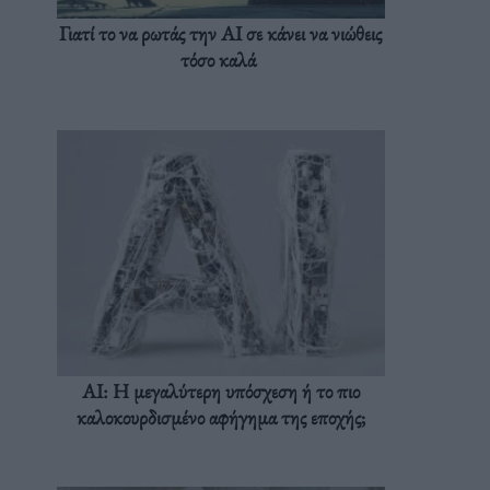
Γιατί το να ρωτάς την AI σε κάνει να νιώθεις
τόσο καλά
AI: Η μεγαλύτερη υπόσχεση ή το πιο
καλοκουρδισμένο αφήγημα της εποχής;