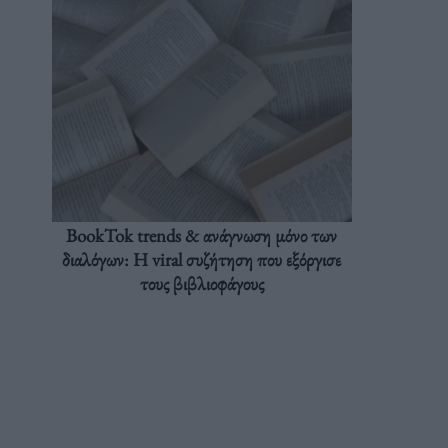
BookTok trends & ανάγνωση μόνο των
διαλόγων: Η viral συζήτηση που εξόργισε
τους βιβλιοφάγους