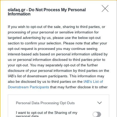
στο
Facebook
,
Bluesky
και
Instagram
.
olafaq.gr -
Do Not Process My Personal
Information
If you wish to opt-out of the sale, sharing to third parties, or
processing of your personal or sensitive information for
targeted advertising by us, please use the below opt-out
section to confirm your selection. Please note that after your
Ακολουθήστε το OLAFAQ
opt-out request is processed you may continue seeing
interest-based ads based on personal information utilized by
στο Google News
us or personal information disclosed to third parties prior to
your opt-out. You may separately opt-out of the further
disclosure of your personal information by third parties on the
IAB’s list of downstream participants. This information may
also be disclosed by us to third parties on the
IAB’s List of
Downstream Participants
that may further disclose it to other
Newsroom
third parties.
Personal Data Processing Opt Outs
Ετικέτες :
Ασφάλεια
,
Δολοφονία
,
Εγκληματικότητα
,
ειδήσεις
,
I want to opt-out of the Sharing of my
personal data.