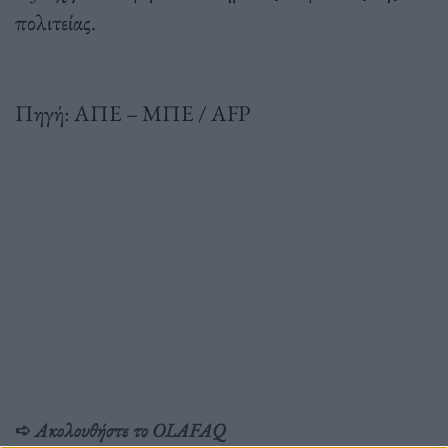
πολιτείας.
Πηγή: ΑΠΕ – ΜΠΕ / AFP
➪
Ακολουθήστε το OLAFAQ