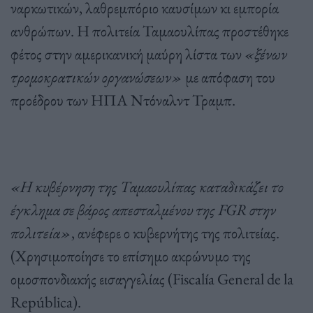
ναρκωτικών, λαθρεμπόριο καυσίμων κι εμπορία
ανθρώπων. Η πολιτεία Ταμαουλίπας προστέθηκε
φέτος στην αμερικανική μαύρη λίστα των
«ξένων
τρομοκρατικών οργανώσεων»
με απόφαση του
προέδρου των ΗΠΑ Ντόναλντ Τραμπ.
«Η κυβέρνηση της Ταμαουλίπας καταδικάζει το
έγκλημα σε βάρος απεσταλμένου της FGR στην
πολιτεία»
, ανέφερε ο κυβερνήτης της πολιτείας.
(Χρησιμοποίησε το επίσημο ακρώνυμο της
ομοσπονδιακής εισαγγελίας (Fiscalía General de la
República).