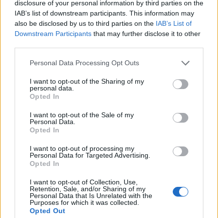
disclosure of your personal information by third parties on the
IAB’s list of downstream participants. This information may
also be disclosed by us to third parties on the
IAB’s List of
Πηγή: ΑΠΕ-ΜΠΕ
Downstream Participants
that may further disclose it to other
third parties.
Ακολουθήστε το OLAFAQ
Personal Data Processing Opt Outs
στο Google News
I want to opt-out of the Sharing of my
personal data.
Opted In
I want to opt-out of the Sale of my
Personal Data.
Opted In
Newsroom
I want to opt-out of processing my
Personal Data for Targeted Advertising.
Opted In
Ετικέτες :
microchip
,
παράνομη διακίνηση
,
Ρωσία
,
τσιπ
,
υπολογιστές
.
I want to opt-out of Collection, Use,
Retention, Sale, and/or Sharing of my
Personal Data that Is Unrelated with the
Purposes for which it was collected.
Opted Out