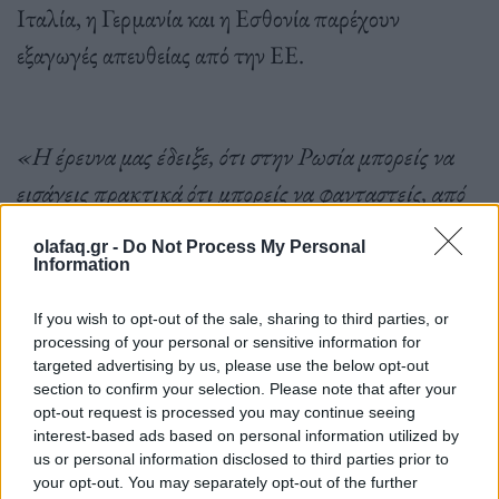
Ιταλία, η Γερμανία και η Εσθονία παρέχουν
εξαγωγές απευθείας από την ΕΕ.
«Η έρευνα μας έδειξε, ότι στην Ρωσία μπορείς να
εισάγεις πρακτικά ότι μπορείς να φανταστείς, από
οποιοδήποτε σημείο του κόσμου, από τσιπ διπλής
olafaq.gr -
Do Not Process My Personal
χρήσης μέχρι κινητήρες για αεροσκάφη Airbus. Στα
Information
σχήματα, μέσω τρίτων χωρών συμμετέχουν δυτικές
If you wish to opt-out of the sale, sharing to third parties, or
εταιρείες, ενώ οι ρωσικές αρχές παρακάμπτουν με
processing of your personal or sensitive information for
targeted advertising by us, please use the below opt-out
επιτυχία τις ευρωπαϊκές και αμερικανικές
section to confirm your selection. Please note that after your
κυρώσεις»
, συμπεραίνει ο ιστότοπος Verstka.
opt-out request is processed you may continue seeing
interest-based ads based on personal information utilized by
us or personal information disclosed to third parties prior to
your opt-out. You may separately opt-out of the further