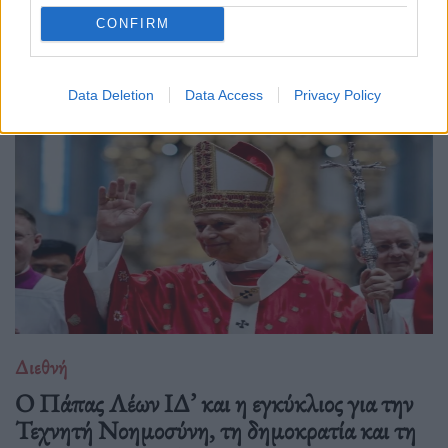
CONFIRM
Δείτε επίσης
Data Deletion
Data Access
Privacy Policy
Διεθνή
Ο Πάπας Λέων ΙΔ’ και η εγκύκλιος για την
Τεχνητή Νοημοσύνη, τη δημοκρατία και τη