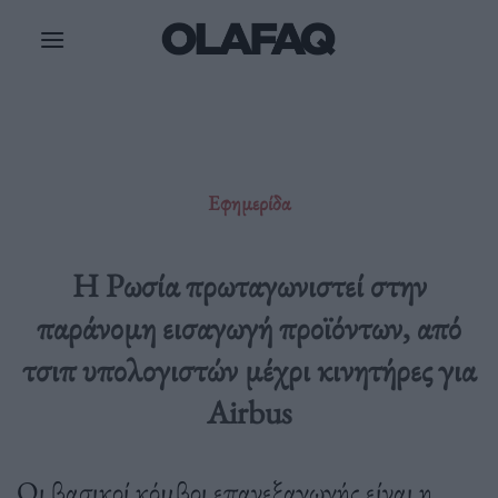
Μετάβαση
στο
περιεχόμενο
Εφημερίδα
Η Ρωσία πρωταγωνιστεί στην
παράνομη εισαγωγή προϊόντων, από
τσιπ υπολογιστών μέχρι κινητήρες για
Airbus
Οι βασικοί κόμβοι επανεξαγωγής είναι η