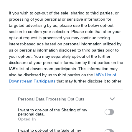
If you wish to opt-out of the sale, sharing to third parties, or
Ακολουθήστε το OLAFAQ
processing of your personal or sensitive information for
targeted advertising by us, please use the below opt-out
στο Google News
section to confirm your selection. Please note that after your
opt-out request is processed you may continue seeing
interest-based ads based on personal information utilized by
us or personal information disclosed to third parties prior to
your opt-out. You may separately opt-out of the further
disclosure of your personal information by third parties on the
Newsroom
IAB’s list of downstream participants. This information may
also be disclosed by us to third parties on the
IAB’s List of
Downstream Participants
that may further disclose it to other
third parties.
Ετικέτες :
ΗΠΑ mass shootings
,
ΗΠΑ όπλα
,
ΗΠΑ πυροβολισμοί
,
Personal Data Processing Opt Outs
Μαζικοί Πυροβολισμοί
.
I want to opt-out of the Sharing of my
personal data.
Opted In
I want to opt-out of the Sale of my