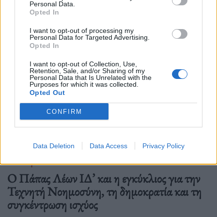
Personal Data.
Δείτε επίσης
Opted In
I want to opt-out of processing my
Personal Data for Targeted Advertising.
Opted In
I want to opt-out of Collection, Use,
Retention, Sale, and/or Sharing of my
Personal Data that Is Unrelated with the
Purposes for which it was collected.
Opted Out
CONFIRM
Data Deletion
Data Access
Privacy Policy
Διεθνή
Ο Πάπας Λέων ΙΔ’ και η εγκύκλιος για την
Τεχνητή Νοημοσύνη, τη δημοκρατία και τη
συγκέντρωση ισχύος