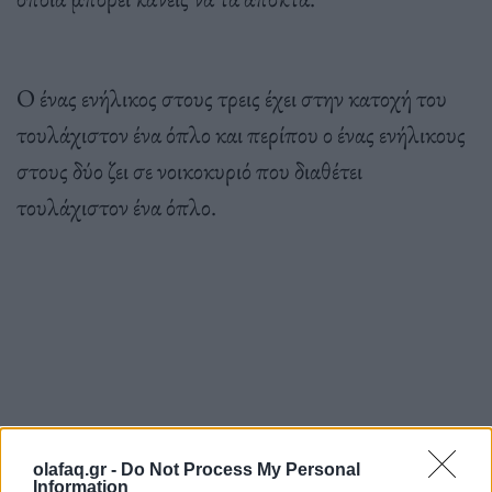
Ο ένας ενήλικος στους τρεις έχει στην κατοχή του
τουλάχιστον ένα όπλο και περίπου ο ένας ενήλικους
στους δύο ζει σε νοικοκυριό που διαθέτει
τουλάχιστον ένα όπλο.
Πηγή: ΑΠΕ-ΜΠΕ
olafaq.gr -
Do Not Process My Personal
Information