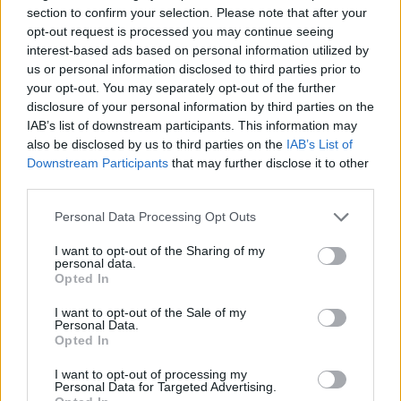
section to confirm your selection. Please note that after your
opt-out request is processed you may continue seeing
Η συμμετοχή, κάτω από το 70%, ήταν η
interest-based ads based on personal information utilized by
χαμηλότερη σε τέτοια διαδικασία αφότου άρχισαν να
us or personal information disclosed to third parties prior to
your opt-out. You may separately opt-out of the further
διεξάγονται στην Αργεντινή πριν από μια δεκαετία.
disclosure of your personal information by third parties on the
IAB’s list of downstream participants. This information may
also be disclosed by us to third parties on the
IAB’s List of
Downstream Participants
that may further disclose it to other
third parties.
Πηγή: ΑΠΕ-ΜΠΕ
Personal Data Processing Opt Outs
I want to opt-out of the Sharing of my
personal data.
Opted In
I want to opt-out of the Sale of my
Ακολουθήστε το OLAFAQ
Personal Data.
Opted In
στο Google News
I want to opt-out of processing my
Personal Data for Targeted Advertising.