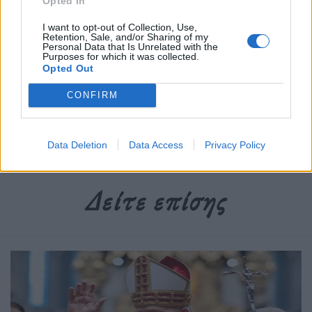
Opted In
I want to opt-out of Collection, Use,
Retention, Sale, and/or Sharing of my
Personal Data that Is Unrelated with the
Newsroom
Purposes for which it was collected.
Opted Out
CONFIRM
Ετικέτες :
Ακροδεξιά
,
Αργεντινή
,
Εκλογές
,
Προεδρικές Εκλογές
.
Data Deletion
Data Access
Privacy Policy
Δείτε επίσης