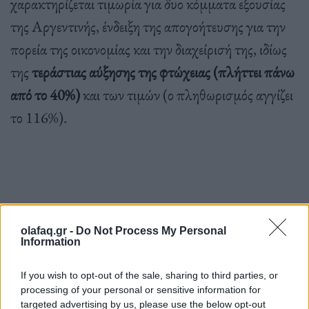
χαρακτηρίζεται τιμωρία για δυο κόμματα εξουσίας
της Αργεντινής, ένδειξη της απογοήτευσης για την
πορεία της οικονομίας και την διαχείρισή της, ιδίως
της
τεράστιας αύξησης της φτώχειας (πλήττει πάνω
από το 40%)
και των τιμών (ο πληθωρισμός αγγίζει
το 116%).
Ο ωμός και αψύς κ. Μιλέι, που θυμίζει σε αρκετούς
olafaq.gr -
Do Not Process My Personal
τον Ντόναλντ Τραμπ, ξεπέρασε κάθε πρόβλεψη. Οι
Information
δημοσκοπήσεις τον έφεραν να βρίσκεται κοντά στο
If you wish to opt-out of the sale, sharing to third parties, or
20%.
processing of your personal or sensitive information for
targeted advertising by us, please use the below opt-out