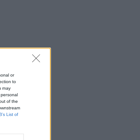
sonal or
ection to
ou may
 personal
out of the
 downstream
B’s List of