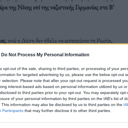
ρα της Νίκης επί της ναζιστικής Γερμανίας στο Β’
ας
, ενώ η Δύση δεν ήθελε να εισακούσει τη Ρωσία,
ή στρατιωτική επιχείρηση στην Ουκρανία ήταν ένα
-
Do Not Process My Personal Information
οναδική σωστή απόφαση
.
to opt-out of the sale, sharing to third parties, or processing of your per
formation for targeted advertising by us, please use the below opt-out s
r selection. Please note that after your opt-out request is processed y
ούν για την πατρίδα
eing interest-based ads based on personal information utilized by us or
disclosed to third parties prior to your opt-out. You may separately opt-
losure of your personal information by third parties on the IAB’s list of
εριοχή Ντονμπάς της ανατολικής Ουκρανίας
. This information may also be disclosed by us to third parties on the
IA
ς πρόεδρος.
Participants
that may further disclose it to other third parties.