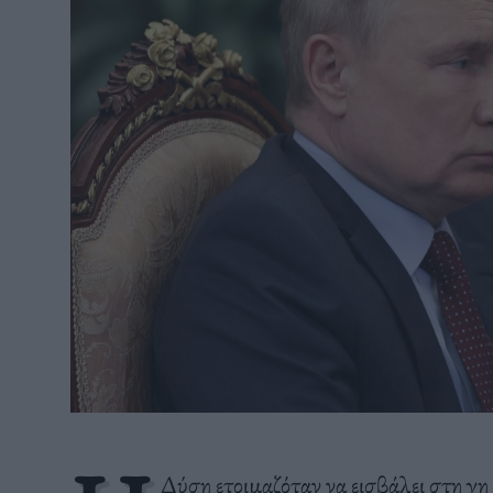
Δύση ετοιμαζόταν να εισβάλει στη γ