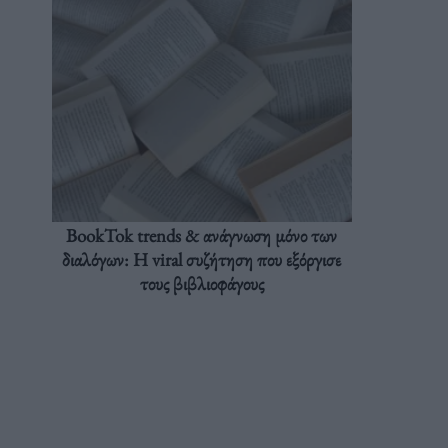
BookTok trends & ανάγνωση μόνο των
διαλόγων: Η viral συζήτηση που εξόργισε
τους βιβλιοφάγους