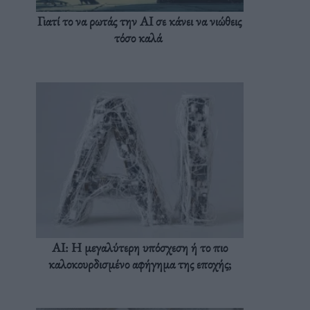
Γιατί το να ρωτάς την AI σε κάνει να νιώθεις
τόσο καλά
AI: Η μεγαλύτερη υπόσχεση ή το πιο
καλοκουρδισμένο αφήγημα της εποχής;