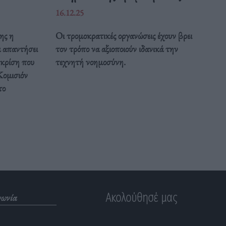
16.12.25
ης η
Οι τρομοκρατικές οργανώσεις έχουν βρει
α απαντήσει
τον τρόπο να αξιοποιούν ιδανικά την
 κρίση που
τεχνητή νοημοσύνη.
Κομισιόν
το
Ακολούθησέ μας
νωνία