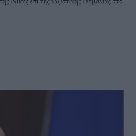
της Νίκης επί της ναζιστικής Γερμανίας στο