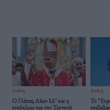
Διεθνή
Διεθνή
Ο Πάπας Λέων ΙΔ’ και η
Το “Ευρ
εγκύκλιος για την Τεχνητή
επιβεβαι