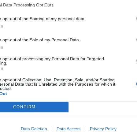
l Data Processing Opt Outs
 της
» δήλωσε ο Πούτιν στην ομιλία του κατά την
χας για την Ημέρα της Νίκης επί της ναζιστικής
o opt-out of the Sharing of my personal data.
In
o opt-out of the Sale of my Personal Data.
In
to opt-out of processing my Personal Data for Targeted
ing.
In
αι επώδυνος για εμάς» είπε. «
Το κράτος θα κάνει
.
o opt-out of Collection, Use, Retention, Sale, and/or Sharing
ersonal Data that Is Unrelated with the Purposes for which it
lected.
Out
ας στους συγκεντρωμένους στρατιώτες: «Για τη
CONFIRM
Data Deletion
Data Access
Privacy Policy