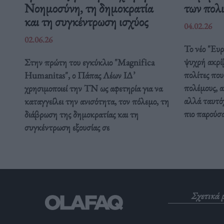
Νοημοσύνη, τη δημοκρατία
των πολ
και τη συγκέντρωση ισχύος
04.02.26
02.06.26
Το νέο "Ευ
ψυχρή ακρί
Στην πρώτη του εγκύκλιο "Magnifica
πολίτες που
Humanitas", ο Πάπας Λέων ΙΔ’
πολέμους, α
χρησιμοποιεί την ΤΝ ως αφετηρία για να
αλλά ταυτόχ
καταγγείλει την ανισότητα, τον πόλεμο, τη
πιο παρούσ
διάβρωση της δημοκρατίας και τη
συγκέντρωση εξουσίας σε
Σχετικά 