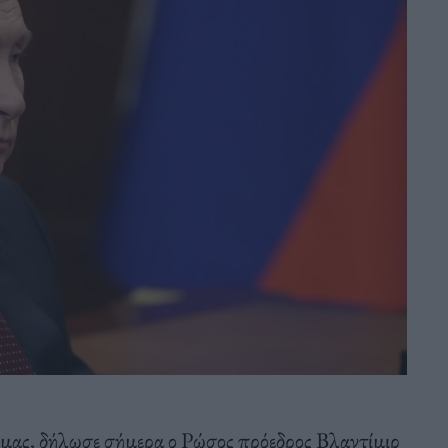
η μας, δήλωσε σήμερα ο Ρώσος πρόεδρος Βλαντίμιρ