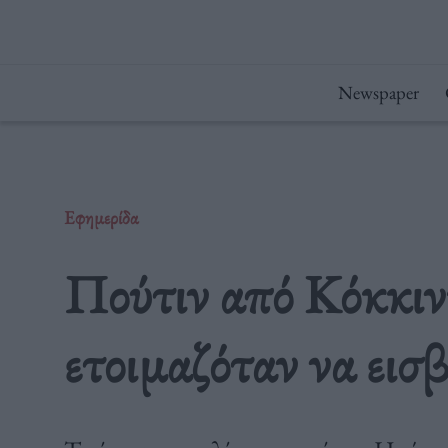
Μετάβαση
στο
περιεχόμενο
Newspaper
Εφημερίδα
Πούτιν από Κόκκι
ετοιμαζόταν να εισ