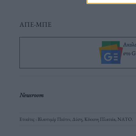
ΑΠΕ-ΜΠΕ
Ακολ
στο G
Newsroom
Ετικέτες :
Βλαντιμίρ Πούτιν
,
Δύση
,
Κόκκινη Πλατεία
,
ΝΑΤΟ
.