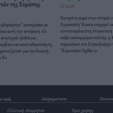
ιτών της Ευρώπης
17.12.25
Για πρώτη φορά στην ιστορία τ
Ευρωπαϊκή Ένωση επιχειρεί ν
ρωβαρόμετρο" καταγράφει με
συντονισμένα στη στεγαστική
βεια αυτή την αντίφαση. Oι
πιέζει εκατομμύρια πολίτες: η 
 ανησυχούν βαθιά για
παρουσίασε στο Στρασβούργο 
κρίβεια και αποσταθεροποίηση,
"Ευρωπαϊκό Σχέδιο γι
ρονα ζητούν μια πιο δυνατή,
α Ευ
με εμάς
Διαφημιστείτε
Επικοι
Πολιτική Απορρήτου
Όροι χρήσης