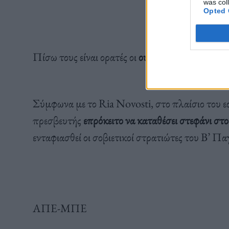
was col
Opted 
Πίσω τους είναι ορατές οι
ουκρανικές σημαίες π
Σύμφωνα με το Ria Novosti, στο πλαίσιο του 
πρεσβευτής
επρόκειτο να καταθέσει στεφάνι στο
ενταφιασθεί οι σοβιετικοί στρατιώτες του Β’ 
ΑΠΕ-ΜΠΕ