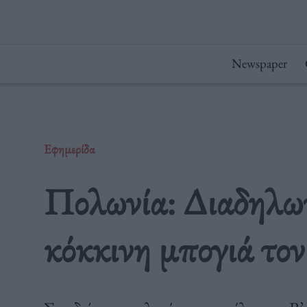
Μετάβαση
στο
περιεχόμενο
Newspaper
Εφημερίδα
Πολωνία: Διαδηλωτ
κόκκινη μπογιά το