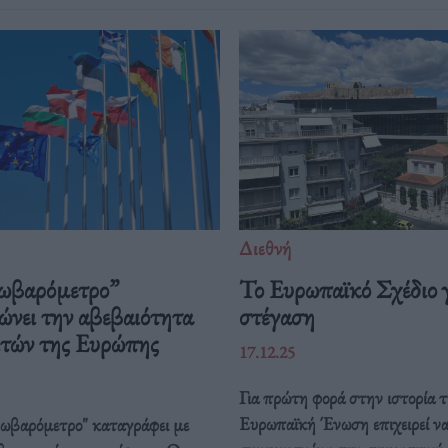
Διεθνή
ωβαρόμετρο”
Το Ευρωπαϊκό Σχέδιο γ
ώνει την αβεβαιότητα
στέγαση
ιτών της Ευρώπης
17.12.25
Για πρώτη φορά στην ιστορία τ
Ευρωπαϊκή Ένωση επιχειρεί ν
ρωβαρόμετρο" καταγράφει με