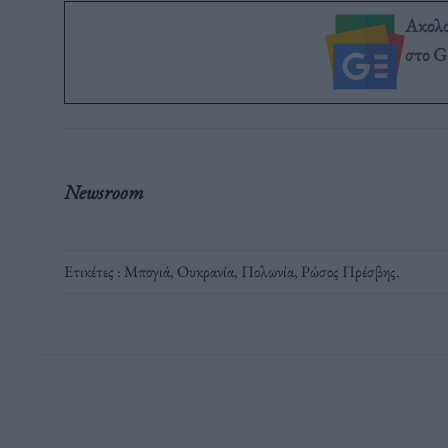
Ακολ
στο G
Newsroom
Ετικέτες :
Μπογιά
,
Ουκρανία
,
Πολωνία
,
Ρώσος Πρέσβης
.