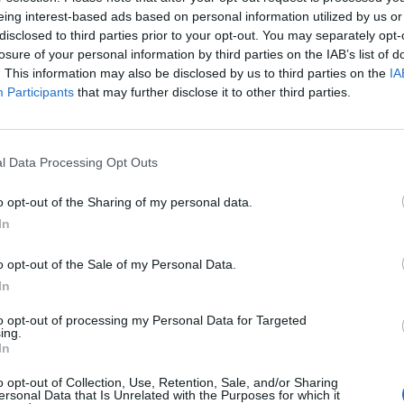
eing interest-based ads based on personal information utilized by us or
disclosed to third parties prior to your opt-out. You may separately opt-
i χωρίς ήχο, ενώ
οι διαδηλωτές φώναζαν
losure of your personal information by third parties on the IAB’s list of
ουσμένο με την κόκκινη μπογιά,
μαζί με άλλα μέλη
. This information may also be disclosed by us to third parties on the
IA
Participants
that may further disclose it to other third parties.
l Data Processing Opt Outs
tacked during an attempt to lay flowers at
w & doused with red paint
o opt-out of the Sharing of my personal data.
In
o opt-out of the Sale of my Personal Data.
In
ast)
May 9, 2022
to opt-out of processing my Personal Data for Targeted
ing.
In
o opt-out of Collection, Use, Retention, Sale, and/or Sharing
ersonal Data that Is Unrelated with the Purposes for which it