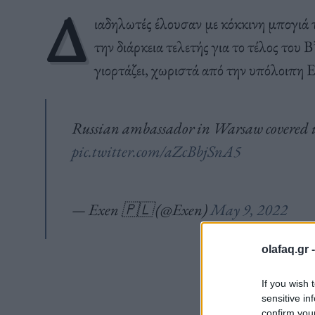
Δ
ιαδηλωτές έλουσαν με κόκκινη μπογιά 
την διάρκεια τελετής για το τέλος του
γιορτάζει, χωριστά από την υπόλοιπη 
Russian ambassador in Warsaw covered in r
pic.twitter.com/aZcBbjSnA5
— Exen 🇵🇱 (@Exen)
May 9, 2022
olafaq.gr 
If you wish 
sensitive in
confirm you