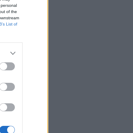
 personal
out of the
 downstream
B’s List of