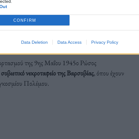
lected.
Out
CONFIRM
ου κρατούν οι διαδηλωτές
.
Data Deletion
Data Access
Privacy Policy
εορτασμού της 9ης Μαΐου 1945ο Ρώσος
 σοβιετικό νεκροταφείο της Βαρσοβίας
, όπου έχουν
Παγκοσμίου Πολέμου.