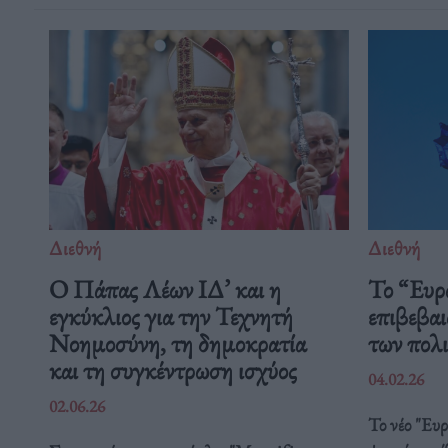
Διεθνή
Διεθνή
Ο Πάπας Λέων ΙΔ’ και η
Το “Ευρ
εγκύκλιος για την Τεχνητή
επιβεβαι
Νοημοσύνη, τη δημοκρατία
των πολ
και τη συγκέντρωση ισχύος
04.02.26
02.06.26
Το νέο "Ευ