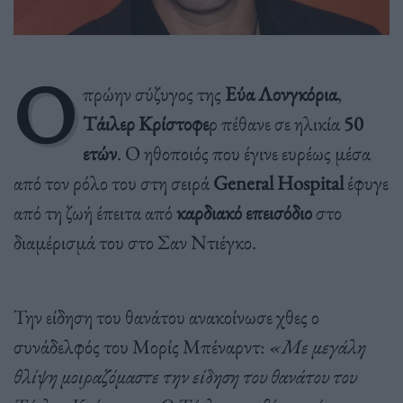
O
πρώην σύζυγος της
Εύα Λονγκόρια
,
Τάιλερ Κρίστοφε
ρ πέθανε σε ηλικία
50
ετών
. Ο ηθοποιός που έγινε ευρέως μέσα
από τον ρόλο του στη σειρά
General Hospital
έφυγε
από τη ζωή έπειτα από
καρδιακό επεισόδιο
στο
διαμέρισμά του στο Σαν Ντιέγκο.
Την είδηση του θανάτου ανακοίνωσε χθες ο
συνάδελφός του Μορίς Μπέναρντ:
«Με μεγάλη
θλίψη μοιραζόμαστε την είδηση του θανάτου του