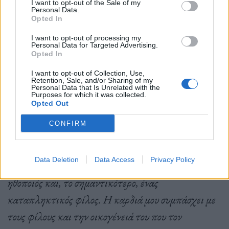
I want to opt-out of the Sale of my
Personal Data.
Opted In
I want to opt-out of processing my
Personal Data for Targeted Advertising.
Opted In
I want to opt-out of Collection, Use,
Retention, Sale, and/or Sharing of my
Personal Data that Is Unrelated with the
A post shared by Maurice Benard (@mauricebenard)
Purposes for which it was collected.
Opted Out
CONFIRM
«Αυτή η είδηση είναι απίστευτα σοκαριστική και
Data Deletion
Data Access
Privacy Policy
είμαι συντετριμμένος. Ήταν ένας πολύ ταλαντούχος
ηθοποιός και, το σημαντικότερο, ένας
καταπληκτικός φίλος. Η καρδιά μου συμπάσχει με
τους φίλους και την οικογένειά του που τον