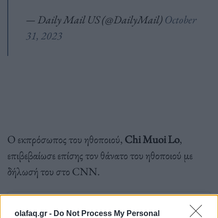
— Daily Mail US (@DailyMail)
October
31, 2023
Ο εκπρόσωπος του ηθοποιού,
Chi Muoi Lo
,
επιβεβαίωσε επίσης τον θάνατο του ηθοποιού με
δήλωσή του στο CNN.
olafaq.gr -
Do Not Process My Personal