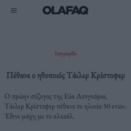
Μετάβαση
στο
περιεχόμενο
Εφημερίδα
Πέθανε ο ηθοποιός Τάιλερ Κρίστοφερ
O πρώην σύζυγος της Εύα Λονγκόρια,
Τάιλερ Κρίστοφερ πέθανε σε ηλικία 50 ετών.
Έδινε μάχη με το αλκοόλ.