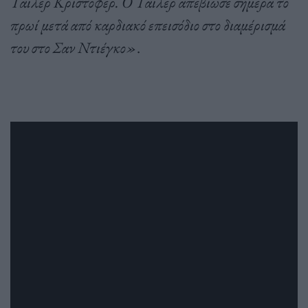
Τάιλερ Κρίστοφερ. Ο Τάιλερ απεβίωσε σήμερα το
πρωί μετά από καρδιακό επεισόδιο στο διαμέρισμά
του στο Σαν Ντιέγκο»
.