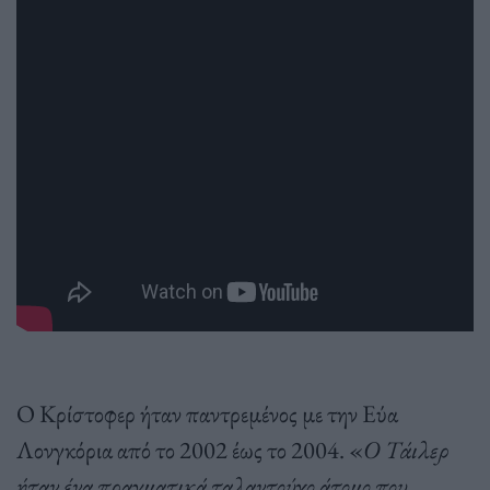
Ο Κρίστοφερ ήταν παντρεμένος με την Εύα
Λονγκόρια από το 2002 έως το 2004. «
Ο Τάιλερ
ήταν ένα πραγματικά ταλαντούχο άτομο που