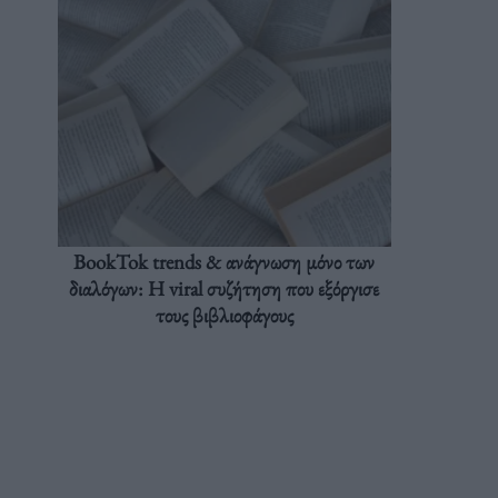
BookTok trends & ανάγνωση μόνο των
διαλόγων: Η viral συζήτηση που εξόργισε
τους βιβλιοφάγους