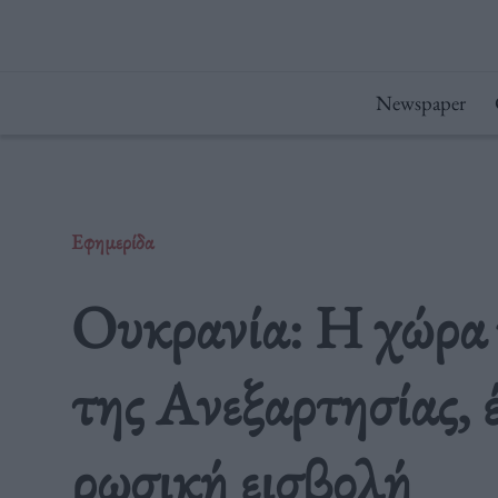
Μετάβαση
στο
περιεχόμενο
Newspaper
Εφημερίδα
Ουκρανία: Η χώρα 
της Ανεξαρτησίας, έ
ρωσική εισβολή