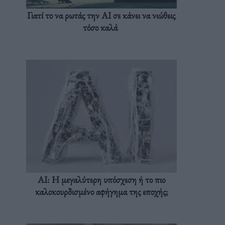
Γιατί το να ρωτάς την AI σε κάνει να νιώθεις
τόσο καλά
AI: Η μεγαλύτερη υπόσχεση ή το πιο
καλοκουρδισμένο αφήγημα της εποχής;