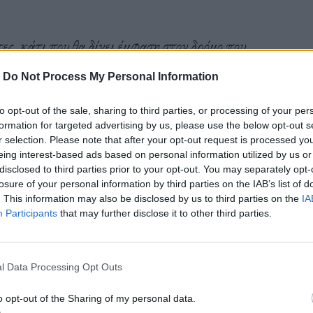
, κάτι που θα δίνει έμφαση στον δρόμο που
υκρανοί στην Ουκρανία, σε όλη τη χώρα μας—
-
Do Not Process My Personal Information
αός μας πολεμά παντού»
, υπογράμμισε ο Ζελένσκι.
to opt-out of the sale, sharing to third parties, or processing of your per
formation for targeted advertising by us, please use the below opt-out s
r selection. Please note that after your opt-out request is processed y
α το κράτος μας αλλά και σε μια περίοδο που
eing interest-based ads based on personal information utilized by us or
ας»
, πρόσθεσε ο Ουκρανός πρόεδρος.
disclosed to third parties prior to your opt-out. You may separately opt-
losure of your personal information by third parties on the IAB’s list of
. This information may also be disclosed by us to third parties on the
IA
Participants
that may further disclose it to other third parties.
ρο του Κιέβου τα κουφάρια καμένων αρμάτων μάχης
l Data Processing Opt Outs
έμου, σε μια ένδειξη ότι αψηφούν τον εχθρό.
o opt-out of the Sharing of my personal data.