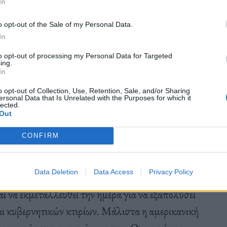
In
o opt-out of the Sale of my Personal Data.
να λαμβάνουν σοβαρά υπόψη τους τις σειρήνες
In
to opt-out of processing my Personal Data for Targeted
ing.
In
o opt-out of Collection, Use, Retention, Sale, and/or Sharing
ersonal Data that Is Unrelated with the Purposes for which it
lected.
Out
ουν αεροπορικές και πυραυλικές επιθέσεις
ρανίας. Μην αγνοείτε τις σειρήνες
CONFIRM
στρατού σε ανακοίνωσή του νωρίς σήμερα το πρωί.
Data Deletion
Data Access
Privacy Policy
ι να εκμεταλλευθεί την ημέρα για να εξαπολύσει
αι κυβερνητικών κτιρίων. Μάλιστα η αμερικανική