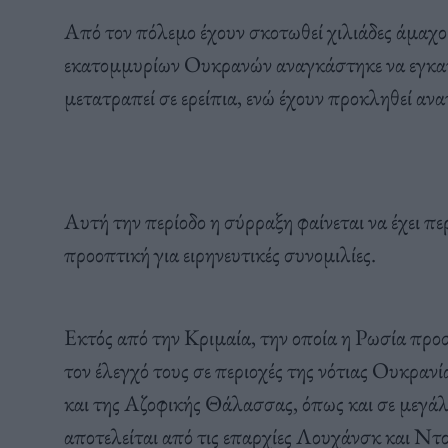
Από τον πόλεμο έχουν σκοτωθεί χιλιάδες άμαχοι
εκατομμυρίων Ουκρανών αναγκάστηκε να εγκατα
μετατραπεί σε ερείπια, ενώ έχουν προκληθεί ανατ
Αυτή την περίοδο η σύρραξη φαίνεται να έχει περ
προοπτική για ειρηνευτικές συνομιλίες.
Εκτός από την Κριμαία, την οποία η Ρωσία προσ
τον έλεγχό τους σε περιοχές της νότιας Ουκρα
και της Αζοφικής Θάλασσας, όπως και σε μεγά
αποτελείται από τις επαρχίες Λουχάνσκ και Ντ