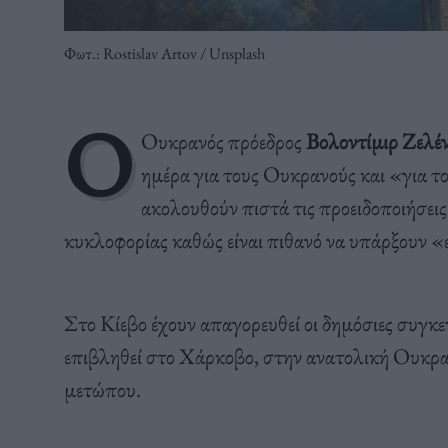
Φωτ.: Rostislav Artov / Unsplash
Ο
Ουκρανός πρόεδρος
Βολοντίμιρ Ζελέ
ημέρα για τους Ουκρανούς και «για το
ακολουθούν πιστά τις προειδοποιήσει
κυκλοφορίας καθώς είναι πιθανό να υπάρξουν «ε
Στο Κίεβο έχουν απαγορευθεί οι δημόσιες συγκ
επιβληθεί στο Χάρκοβο, στην ανατολική Ουκραν
μετώπου.