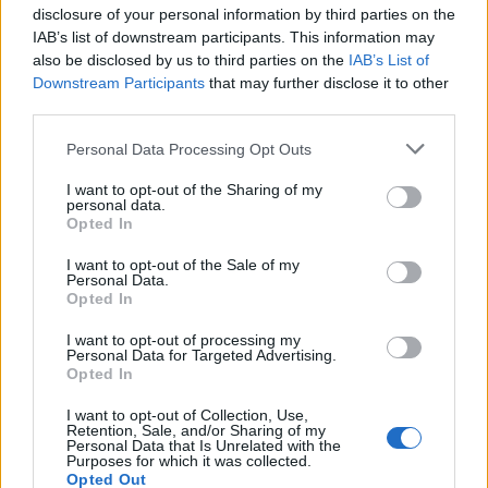
αντιπροσωπείες των δύο χωρών συναντήθηκαν κατά
disclosure of your personal information by third parties on the
πρόσωπο ήταν στις 29 Μαρτίου, έκτοτε έχουν γίνει
IAB’s list of downstream participants. This information may
also be disclosed by us to third parties on the
IAB’s List of
διαβουλεύσεις μόνο μέσω τηλεδιασκέψεων.
Downstream Participants
that may further disclose it to other
third parties.
Personal Data Processing Opt Outs
Εικόνες καταστροφής
I want to opt-out of the Sharing of my
personal data.
Opted In
Οι Ηνωμένες Πολιτείες και οι ευρωπαίοι σύμμαχοί
I want to opt-out of the Sale of my
Personal Data.
τους έχουν επιβάλει σαρωτικές κυρώσεις σε βάρος
Opted In
της Μόσχας, ενώ έχουν στηρίξει την Ουκρανία με
I want to opt-out of processing my
όπλα και ανθρωπιστική βοήθεια.
Personal Data for Targeted Advertising.
Opted In
I want to opt-out of Collection, Use,
Retention, Sale, and/or Sharing of my
Ο αμερικανός πρόεδρος Τζο Μπάιντεν φιλοδοξεί να
Personal Data that Is Unrelated with the
Purposes for which it was collected.
Opted Out