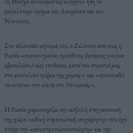
τη Μόσχα αυτονομιστές ελέγχουν ήδη το
μεγαλύτερο τμήμα του Λουχάνσκ και του
Ντονέτσκ.
Στο τελευταίο μήνυμά του, ο Ζελένσκι είπε πως η
Ρωσία
«συγκεντρώνει πρόσθετες δυνάμεις για (να
εξαπολύσει) νέες επιθέσεις κατά του στρατού μας
στο ανατολικό τμήμα της χώρας»
και
«προσπαθεί
να εντείνει την πίεση στο Ντονμπάς».
Η Ρωσία χαρακτηρίζει την εισβολή στη γειτονική
της χώρα «ειδική στρατιωτική επιχείρηση» που έχει
στόχο την «αποστρατιωτικοποίηση» και την