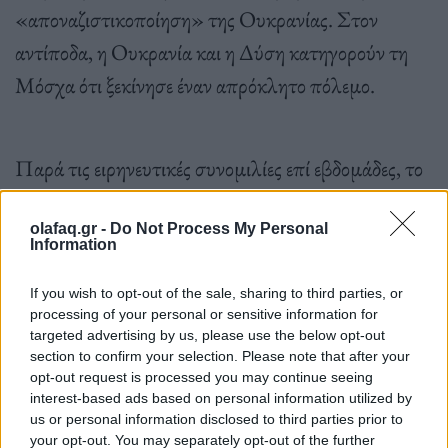
«αποναζιστικοποίηση» της Ουκρανίας. Στον
αντίποδα, η Ουκρανία και η Δύση κατηγορούν τη
Μόσχα ότι ξεκίνησε έναν απρόκλητο πόλεμο.
Παρά τις ειρηνευτικές συνομιλίες επί εβδομάδες, το
χάσμα μεταξύ της ρωσικής και της ουκρανικής
πλευράς φαίνεται πως παραμένει αγεφύρωτο.
olafaq.gr -
Do Not Process My Personal
Information
If you wish to opt-out of the sale, sharing to third parties, or
Η Ουκρανία κατηγορεί τον ρωσικό στρατό ότι
processing of your personal or sensitive information for
targeted advertising by us, please use the below opt-out
διέπραξε θηριωδίες σε περιοχές κοντά στο Κίεβο στις
section to confirm your selection. Please note that after your
αρχές Απριλίου, ωστόσο η Μόσχα αρνείται αυτούς
opt-out request is processed you may continue seeing
interest-based ads based on personal information utilized by
τους ισχυρισμούς. Η τελευταία φορά που
us or personal information disclosed to third parties prior to
your opt-out. You may separately opt-out of the further