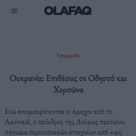
Μετάβαση
στο
περιεχόμενο
Εφημερίδα
Ουκρανία: Επιθέσεις σε Οδησσό και
Χερσώνα
Ενώ απομακρύνονται οι άμαχοι από το
Azovstal, ο πρόεδρος της Δούμας προτείνει
πάγωμα περιουσιακών στοιχείων από «μη