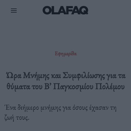
Μετάβαση
στο
περιεχόμενο
Εφημερίδα
Ώρα Μνήμης και Συμφιλίωσης για τα
θύματα του Β’ Παγκοσμίου Πολέμου
Ένα διήμερο μνήμης για όσους έχασαν τη
ζωή τους.