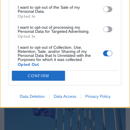
Τεχνητή Νοημοσύνη, τη δημοκρατία και τη
I want to opt-out of the Sale of my
συγκέντρωση ισχύος
Personal Data.
Opted In
02.06.26
I want to opt-out of processing my
Personal Data for Targeted Advertising.
Στην πρώτη του εγκύκλιο "Magnifica Humanitas", ο Πάπας
Opted In
Λέων ΙΔ’ χρησιμοποιεί την ΤΝ ως αφετηρία για να
I want to opt-out of Collection, Use,
καταγγείλει την ανισότητα, τον πόλεμο, τη διάβρωση της
Retention, Sale, and/or Sharing of my
Personal Data that Is Unrelated with the
δημοκρατίας και τη συγκέντρωση εξουσίας σε
Purposes for which it was collected.
Opted Out
CONFIRM
Data Deletion
Data Access
Privacy Policy