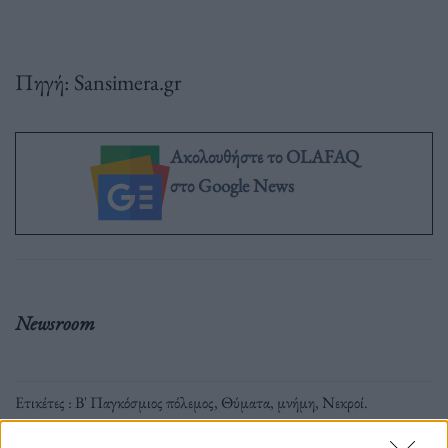
Πηγή: Sansimera.gr
Ακολουθήστε το OLAFAQ
στο Google News
Newsroom
Ετικέτες :
Β' Παγκόσμιος πόλεμος
,
Θύματα
,
μνήμη
,
Νεκροί
.