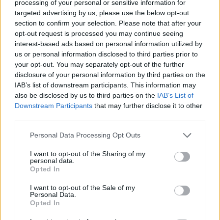
processing of your personal or sensitive information for
Γκαλ Χιρς, ως συντονιστή του Ισραήλ για τους
targeted advertising by us, please use the below opt-out
section to confirm your selection. Please note that after your
ομήρους και τους αγνοούμενους.
opt-out request is processed you may continue seeing
interest-based ads based on personal information utilized by
us or personal information disclosed to third parties prior to
your opt-out. You may separately opt-out of the further
Μεσολαβητές του Κατάρ έχουν δηλώσει ότι
disclosure of your personal information by third parties on the
προσπαθούν να διαπραγματευτούν την
IAB’s list of downstream participants. This information may
also be disclosed by us to third parties on the
IAB’s List of
απελευθέρωση Ισραηλινών γυναικών και παιδιών
Downstream Participants
that may further disclose it to other
που απήχθησαν από τη Χαμάς ως αντάλλαγμα για
third parties.
την απελευθέρωση 36 Παλαιστίνιων γυναικών και
Personal Data Processing Opt Outs
παιδιών από τις φυλακές του Ισραήλ, δήλωσε στο
I want to opt-out of the Sharing of my
personal data.
Reuters πηγή με γνώση των συνομιλιών. Έως τώρα
Opted In
δεν υπάρχει ένδειξη ότι επίκειται συμφωνία.
I want to opt-out of the Sale of my
Personal Data.
Opted In