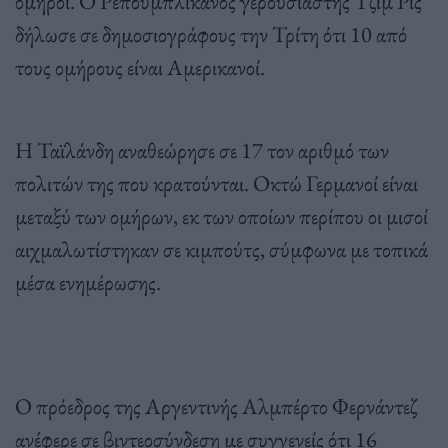
όμηροι. Ο Ρεπουμπλικάνος γερουσιαστής Τζιμ Ρις
δήλωσε σε δημοσιογράφους την Τρίτη ότι 10 από
τους ομήρους είναι Αμερικανοί.
Η Ταϊλάνδη αναθεώρησε σε 17 τον αριθμό των
πολιτών της που κρατούνται. Οκτώ Γερμανοί είναι
μεταξύ των ομήρων, εκ των οποίων περίπου οι μισοί
αιχμαλωτίστηκαν σε κιμπούτς, σύμφωνα με τοπικά
μέσα ενημέρωσης.
Ο πρόεδρος της Αργεντινής Αλμπέρτο Φερνάντεζ
ανέφερε σε βιντεοσύνδεση με συγγενείς ότι 16