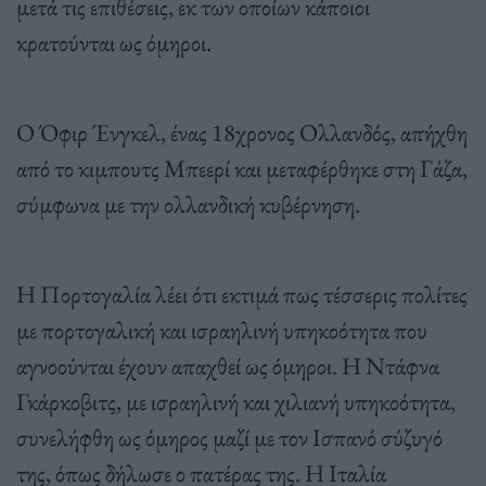
μετά τις επιθέσεις, εκ των οποίων κάποιοι
κρατούνται ως όμηροι.
Ο Όφιρ Ένγκελ, ένας 18χρονος Ολλανδός, απήχθη
από το κιμπουτς Μπεερί και μεταφέρθηκε στη Γάζα,
σύμφωνα με την ολλανδική κυβέρνηση.
Η Πορτογαλία λέει ότι εκτιμά πως τέσσερις πολίτες
με πορτογαλική και ισραηλινή υπηκοότητα που
αγνοούνται έχουν απαχθεί ως όμηροι. Η Ντάφνα
Γκάρκοβιτς, με ισραηλινή και χιλιανή υπηκοότητα,
συνελήφθη ως όμηρος μαζί με τον Ισπανό σύζυγό
της, όπως δήλωσε ο πατέρας της. Η Ιταλία