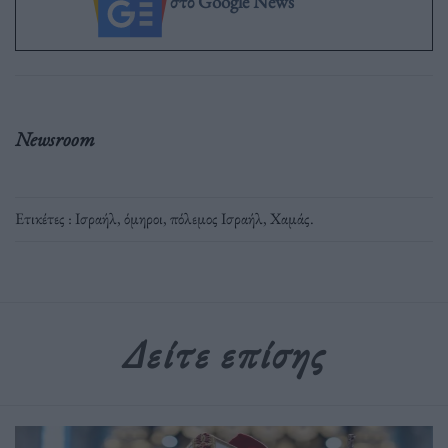
στο Google News
Newsroom
Ετικέτες :
Ισραήλ
,
όμηροι
,
πόλεμος Ισραήλ
,
Χαμάς
.
Δείτε επίσης