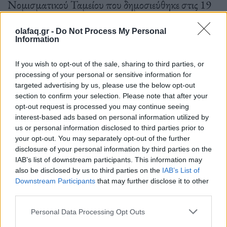
Νομισματικού Ταμείου που δημοσιεύθηκε στις 19
Απριλίου.
olafaq.gr -
Do Not Process My Personal
Information
Πηγή: ΑΠΕ-ΜΠΕ
If you wish to opt-out of the sale, sharing to third parties, or
processing of your personal or sensitive information for
targeted advertising by us, please use the below opt-out
section to confirm your selection. Please note that after your
opt-out request is processed you may continue seeing
Ακολουθήστε το OLAFAQ
interest-based ads based on personal information utilized by
us or personal information disclosed to third parties prior to
στο Google News
your opt-out. You may separately opt-out of the further
disclosure of your personal information by third parties on the
IAB’s list of downstream participants. This information may
also be disclosed by us to third parties on the
IAB’s List of
Downstream Participants
that may further disclose it to other
third parties.
Newsroom
Personal Data Processing Opt Outs