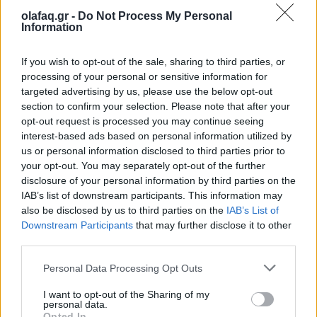
«Καταστρέφοντας το μέλλον των κοριτσιών και
olafaq.gr -
Do Not Process My Personal
Information
των γυναικών στο Αφγανιστάν, οι Ταλιμπάν
αποφάσισαν να καταστρέψουν το μέλλον της ίδιας
If you wish to opt-out of the sale, sharing to third parties, or
τους της χώρας. Θα θέσω αύριο το ζήτημα στην
processing of your personal or sensitive information for
targeted advertising by us, please use the below opt-out
ημερήσια διάταξη της G7»
, έγραψε στο Twitter η
section to confirm your selection. Please note that after your
opt-out request is processed you may continue seeing
υπουργός, η χώρα της οποίας προεδρεύει της G7
interest-based ads based on personal information utilized by
μέχρι το τέλος του έτους.
«Ο κόσμος κοιτάζει»
,
us or personal information disclosed to third parties prior to
your opt-out. You may separately opt-out of the further
πρόσθεσε απευθυνόμενη στους αφγανούς
disclosure of your personal information by third parties on the
αξιωματούχους.
IAB’s list of downstream participants. This information may
also be disclosed by us to third parties on the
IAB’s List of
Downstream Participants
that may further disclose it to other
third parties.
Η γερμανική διπλωματία δεν διευκρίνισε το πλαίσιο
Personal Data Processing Opt Outs
αυτής της συζήτησης των επτά δυνάμεων (ΗΠΑ,
I want to opt-out of the Sharing of my
Γερμανία, Καναδάς, Γαλλία, Βρετανία, Ιαπωνία και
personal data.
Opted In