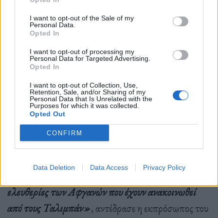
Ιταλία). Μπορεί να οργανωθεί μια τηλεφωνική
I want to opt-out of the Sale of my
συνεδρίαση, δήλωσε πηγή στο Γαλλικό Πρακτορείο.
Personal Data.
Opted In
Εξάλλου το γαλλικό υπουργείο Εξωτερικών
καταδίκασε επίσης σήμερα
«με τη μεγαλύτερη
I want to opt-out of processing my
Personal Data for Targeted Advertising.
Opted In
αυστηρότητα»
την εν λόγω απόφαση των
αφγανικών αρχών, την οποία χαρακτήρισε
«βαθιά
I want to opt-out of Collection, Use,
Retention, Sale, and/or Sharing of my
Personal Data that Is Unrelated with the
σοκαριστική».
Purposes for which it was collected.
Opted Out
CONFIRM
«Αυτή η απόφαση έρχεται να προστεθεί στον
κατάλογο των αναρίθμητων παραβιάσεων και
Data Deletion
Data Access
Privacy Policy
περιορισμών στα θεμελιώδη δικαιώματα και
ελευθερίες των Αφγανών που έχουν ανακοινωθεί
από τους Ταλιμπάν»
, αντέδρασε η εκπρόσωπος του