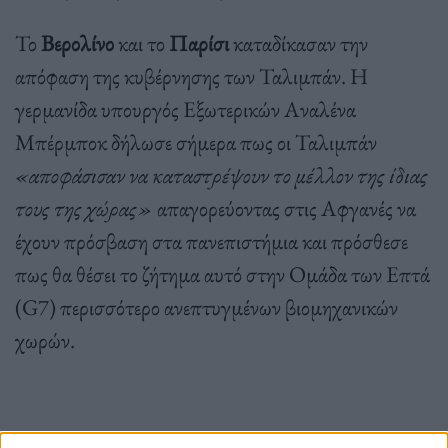
Το
Βερολίνο
και το
Παρίσι
καταδίκασαν την
απόφαση της κυβέρνησης των Ταλιμπάν. Η
γερμανίδα υπουργός Εξωτερικών Αναλένα
Μπέρμποκ δήλωσε σήμερα πως οι Ταλιμπάν
«αποφάσισαν να καταστρέψουν το μέλλον της ίδιας
τους της χώρας»
απαγορεύοντας στις Αφγανές να
έχουν πρόσβαση στα πανεπιστήμια και πρόσθεσε
πως θα θέσει το ζήτημα αυτό στην Ομάδα των Επτά
(G7) περισσότερο ανεπτυγμένων βιομηχανικών
χωρών.