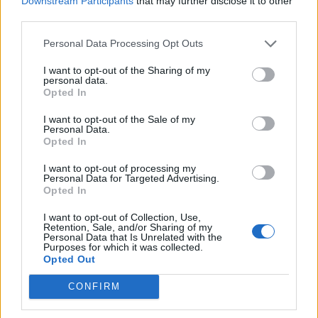
Downstream Participants
that may further disclose it to other
third parties.
Ανέθεσαν στους υπουργούς Εξωτερικών να
Personal Data Processing Opt Outs
καθοδηγούν τη διαδικασία και να ενημερώνουν τους
ηγέτες για την πρόοδο που σημειώνεται.
I want to opt-out of the Sharing of my
personal data.
Opted In
I want to opt-out of the Sale of my
Personal Data.
Opted In
Ο πρωθυπουργός τόνισε ότι προσβλέπει σε πιο
I want to opt-out of processing my
Personal Data for Targeted Advertising.
Opted In
συχνές επαφές σε όλα τα επίπεδα, ώστε να
οικοδομηθεί κλίμα εμπιστοσύνης και οι
I want to opt-out of Collection, Use,
Retention, Sale, and/or Sharing of my
Personal Data that Is Unrelated with the
προϋποθέσεις που θα οδηγήσουν σε βελτίωση των
Purposes for which it was collected.
Opted Out
σχέσεων Ελλάδας-Τουρκίας.»
CONFIRM
Ακολουθήστε το OLAFAQ