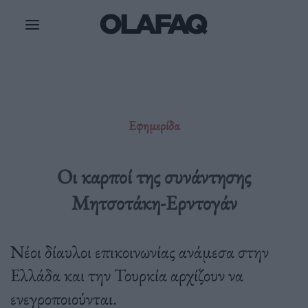
Μετάβαση
στο
περιεχόμενο
Εφημερίδα
Οι καρποί της συνάντησης
Μητσοτάκη-Ερντογάν
Νέοι δίαυλοι επικοινωνίας ανάμεσα στην
Ελλάδα και την Τουρκία αρχίζουν να
ενεγροποιούνται.