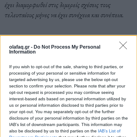
έχει διαμορφωθεί στις διμερείς σχέσεις τους
τελευταίους μήνες να έχει συνέχεια και συνέπεια.
Προς τούτο συμφωνήθηκε οι δύο πλευρές να
olafaq.gr -
Do Not Process My Personal
οικοδομήσουν πάνω στο θετικό μομέντουμ και να
Information
ενεργοποιήσουν κατά το επόμενο διάστημα
If you wish to opt-out of the sale, sharing to third parties, or
πολλαπλούς διαύλους επικοινωνίας ανάμεσα στις
processing of your personal or sensitive information for
δύο χώρες. Συμφώνησαν η επόμενη συνεδρίαση του
targeted advertising by us, please use the below opt-out
section to confirm your selection. Please note that after your
Ανωτάτου Συμβουλίου Συνεργασίας Ελλάδας-
opt-out request is processed you may continue seeing
Τουρκίας να πραγματοποιηθεί το φθινόπωρο στη
interest-based ads based on personal information utilized by
us or personal information disclosed to third parties prior to
Θεσσαλονίκη.
your opt-out. You may separately opt-out of the further
disclosure of your personal information by third parties on the
IAB’s list of downstream participants. This information may
also be disclosed by us to third parties on the
IAB’s List of