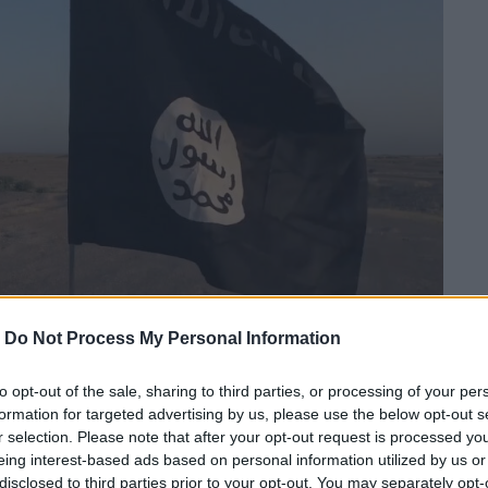
-
Do Not Process My Personal Information
to opt-out of the sale, sharing to third parties, or processing of your per
formation for targeted advertising by us, please use the below opt-out s
ENTCOM) ανακοίνωσε σήμερα ότι
r selection. Please note that after your opt-out request is processed y
ίου, το οποίο σκότωσε τον Ουσάμα αλ –Μουχαζίρ,
eing interest-based ads based on personal information utilized by us or
disclosed to third parties prior to your opt-out. You may separately opt-