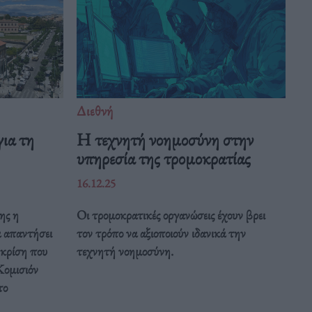
Διεθνή
ια τη
Η τεχνητή νοημοσύνη στην
υπηρεσία της τρομοκρατίας
16.12.25
ης η
Οι τρομοκρατικές οργανώσεις έχουν βρει
α απαντήσει
τον τρόπο να αξιοποιούν ιδανικά την
 κρίση που
τεχνητή νοημοσύνη.
Κομισιόν
το