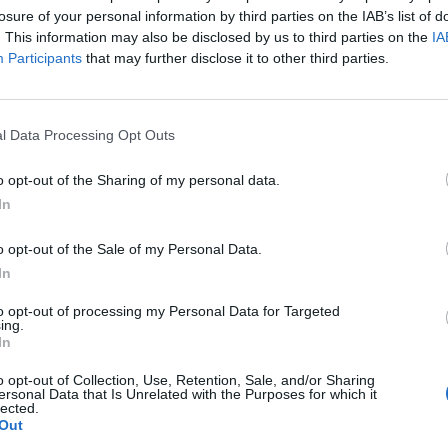
τους) στην ανατολική Συρία, αναφέρεται στην
losure of your personal information by third parties on the IAB’s list of
. This information may also be disclosed by us to third parties on the
IA
Participants
that may further disclose it to other third parties.
κε από τα ίδια μη επανδρωμένα αεροσκάφη MQ-9
l Data Processing Opt Outs
ληθεί από ρωσικά αεροσκάφη σε μια σύγκρουση που
o opt-out of the Sharing of my personal data.
την ανακοίνωση.
In
o opt-out of the Sale of my Personal Data.
In
to opt-out of processing my Personal Data for Targeted
ing.
In
o opt-out of Collection, Use, Retention, Sale, and/or Sharing
ουθήστε το OLAFAQ
ersonal Data that Is Unrelated with the Purposes for which it
lected.
oogle News
Out