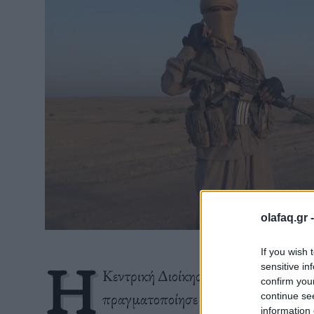
olafaq.gr 
If you wish 
Η
sensitive in
Κεντρική Διοίκηση των ΗΠΑ (USC
confirm you
πραγματοποίησε πλήγμα στις 7 Ιουλ
continue se
information 