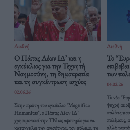
Διεθνή
Διεθνή
Ο Πάπας Λέων ΙΔ’ και η
Το “Ευρ
εγκύκλιος για την Τεχνητή
επιβεβαι
Νοημοσύνη, τη δημοκρατία
των πολ
και τη συγκέντρωση ισχύος
04.02.26
02.06.26
Το νέο "Ευ
ψυχρή ακρί
Στην πρώτη του εγκύκλιο "Magnifica
πολίτες που
Humanitas", ο Πάπας Λέων ΙΔ’
πολέμους, α
χρησιμοποιεί την ΤΝ ως αφετηρία για να
αλλά ταυτόχ
καταγγείλει την ανισότητα, τον πόλεμο, τη