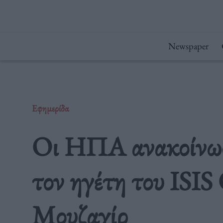
Μετάβαση
στο
περιεχόμενο
Newspaper
Εφημερίδα
Οι ΗΠΑ ανακοίνωσ
τον ηγέτη του ISIS
Μουζαχίρ