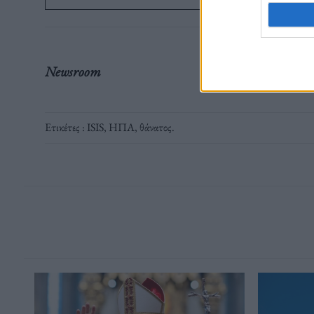
Newsroom
Ετικέτες :
ISIS
,
ΗΠΑ
,
θάνατος
.