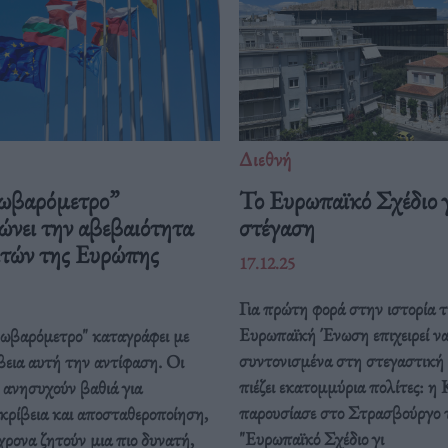
Διεθνή
ωβαρόμετρο”
Το Ευρωπαϊκό Σχέδιο γ
ώνει την αβεβαιότητα
στέγαση
ιτών της Ευρώπης
17.12.25
Για πρώτη φορά στην ιστορία τ
Ευρωπαϊκή Ένωση επιχειρεί ν
ρωβαρόμετρο" καταγράφει με
συντονισμένα στη στεγαστική
βεια αυτή την αντίφαση. Oι
πιέζει εκατομμύρια πολίτες: η 
 ανησυχούν βαθιά για
παρουσίασε στο Στρασβούργο 
κρίβεια και αποσταθεροποίηση,
"Ευρωπαϊκό Σχέδιο γι
ρονα ζητούν μια πιο δυνατή,