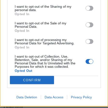
σφοδρός επικριτής του νόμου περί μετανάστευσης.
I want to opt-out of the Sharing of my
personal data.
Opted In
«Δεν βλέπω πώς» θα σταματήσει τα σκάφη των
I want to opt-out of the Sale of my
Personal Data.
μεταναστών. «Δεν έχω ακούσει κάτι που να με
Opted In
πείσει», δήλωσε κατά την διάρκεια της συζήτησης.
I want to opt-out of processing my
Personal Data for Targeted Advertising.
Opted In
I want to opt-out of Collection, Use,
Retention, Sale, and/or Sharing of my
Personal Data that Is Unrelated with the
Ακολουθήστε το OLAFAQ
Purposes for which it was collected.
Opted Out
στο Google News
CONFIRM
Data Deletion
Data Access
Privacy Policy
Newsroom