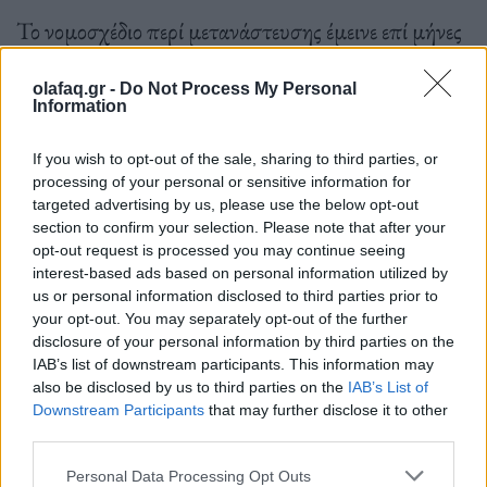
Το νομοσχέδιο περί μετανάστευσης έμεινε επί μήνες
μπλοκαρισμένο στο βρετανικό κοινοβούλιο και η
olafaq.gr -
Do Not Process My Personal
Βουλή των Λόρδων ζήτησε σειρά τροπολογιών,
Information
κυρίως χρονικούς περιορισμούς στην κράτηση των
If you wish to opt-out of the sale, sharing to third parties, or
παιδιών, μέτρα προστασίας κατά της σύγχρονης
processing of your personal or sensitive information for
δουλείας. Το νομοσχέδιο θα πρέπει να επικυρωθεί
targeted advertising by us, please use the below opt-out
section to confirm your selection. Please note that after your
από τον βασιλιά Κάρολο Γ’.
opt-out request is processed you may continue seeing
interest-based ads based on personal information utilized by
us or personal information disclosed to third parties prior to
your opt-out. You may separately opt-out of the further
disclosure of your personal information by third parties on the
IAB’s list of downstream participants. This information may
also be disclosed by us to third parties on the
IAB’s List of
Ο επικεφαλής της αγγλικανικής εκκλησίας
Downstream Participants
that may further disclose it to other
αρχιεπίσκοπος του Καντέρμπουρι Τζάστιν
third parties.
Γουέλμπι, μέλος της Βουλής των Λόρδων, είναι
Personal Data Processing Opt Outs