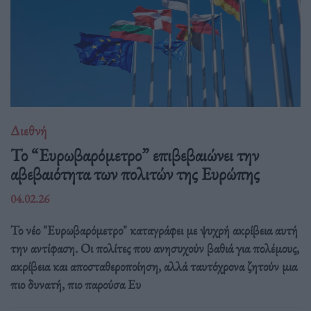
Διεθνή
Το “Ευρωβαρόμετρο” επιβεβαιώνει την
αβεβαιότητα των πολιτών της Ευρώπης
04.02.26
Το νέο "Ευρωβαρόμετρο" καταγράφει με ψυχρή ακρίβεια αυτή
την αντίφαση. Oι πολίτες που ανησυχούν βαθιά για πολέμους,
ακρίβεια και αποσταθεροποίηση, αλλά ταυτόχρονα ζητούν μια
πιο δυνατή, πιο παρούσα Ευ