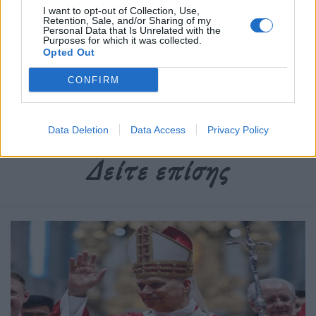
Newsroom
I want to opt-out of Collection, Use,
Retention, Sale, and/or Sharing of my
Personal Data that Is Unrelated with the
Purposes for which it was collected.
Opted Out
Ετικέτες :
Wes Anderson
,
Αμερικανός σκηνοθέτης
,
βράβευση
,
Φεστιβάλ Κινηματογράφου της Βενετίας
.
CONFIRM
Data Deletion
Data Access
Privacy Policy
Δείτε επίσης