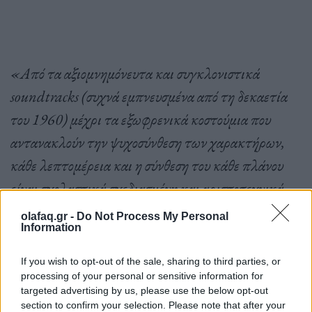
«Από τα αξιομνημόνευτα και συγκλονιστικά
soundtracks (συχνά εμπνευσμένα από τη δεκαετία
του 1960) μέχρι τα εξωφρενικά κοστούμια που
αντανακλούν την ψυχοσύνθεση των χαρακτήρων,
κάθε λεπτομέρεια και η σύνθεση του κάθε πλάνου
είναι σχολαστικά σχεδιασμένη και αριστοτεχνικά
εκτελεσμένη»
επισήμανε.
olafaq.gr -
Do Not Process My Personal
Information
If you wish to opt-out of the sale, sharing to third parties, or
Η ταινία
The Wonderful Story of Henry Sugar
processing of your personal or sensitive information for
είναι παραγωγή της Indian Paintbrush
targeted advertising by us, please use the below opt-out
section to confirm your selection. Please note that after your