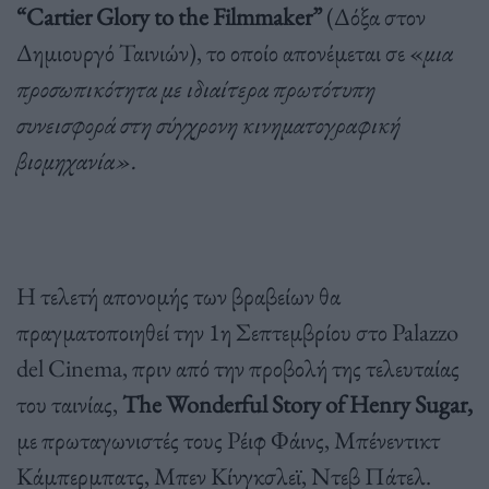
“Cartier Glory to the Filmmaker”
(Δόξα στον
Δημιουργό Ταινιών), το οποίο απονέμεται σε «
μια
προσωπικότητα με ιδιαίτερα πρωτότυπη
συνεισφορά στη σύγχρονη κινηματογραφική
βιομηχανία».
Η τελετή απονομής των βραβείων θα
πραγματοποιηθεί την 1η Σεπτεμβρίου στο Palazzo
del Cinema, πριν από την προβολή της τελευταίας
του ταινίας,
The Wonderful Story of Henry Sugar,
με πρωταγωνιστές τους Ρέιφ Φάινς, Μπένεντικτ
Κάμπερμπατς, Μπεν Κίνγκσλεϊ, Ντεβ Πάτελ.