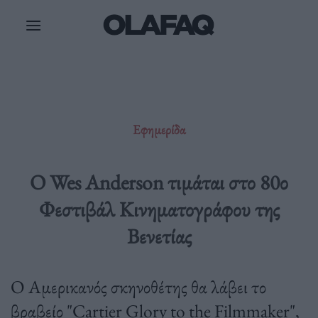
Μετάβαση
στο
περιεχόμενο
Εφημερίδα
O Wes Anderson τιμάται στο 80ο
Φεστιβάλ Κινηματογράφου της
Βενετίας
Ο Αμερικανός σκηνοθέτης θα λάβει το
βραβείο "Cartier Glory to the Filmmaker",