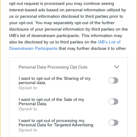
Productions και της American Empirical Pictures.
opt-out request is processed you may continue seeing
Το Netflix κατέχει τα διεθνή δικαιώματα διανομής.
interest-based ads based on personal information utilized by
us or personal information disclosed to third parties prior to
your opt-out. You may separately opt-out of the further
disclosure of your personal information by third parties on the
IAB’s list of downstream participants. This information may
also be disclosed by us to third parties on the
IAB’s List of
Πηγή: ΑΠΕ-ΜΠΕ
Downstream Participants
that may further disclose it to other
third parties.
Personal Data Processing Opt Outs
I want to opt-out of the Sharing of my
personal data.
Ακολουθήστε το OLAFAQ
Opted In
στο Google News
I want to opt-out of the Sale of my
Personal Data.
Opted In
I want to opt-out of processing my
Personal Data for Targeted Advertising.
Opted In