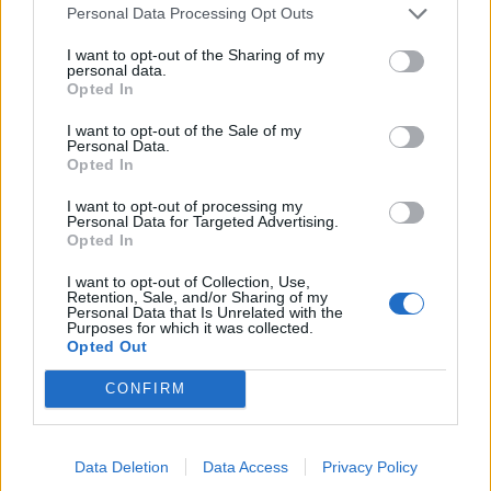
Χάρις για υποψήφια των Δημοκρατικών στις
Personal Data Processing Opt Outs
αμερικανικές εκλογές του Νοεμβρίου, λίγο μετά την
I want to opt-out of the Sharing of my
personal data.
ανακοίνωση ότι τερμάτισε την εκστρατεία
Opted In
επανεκλογής του.
I want to opt-out of the Sale of my
Personal Data.
Opted In
Ο πρόεδρος των ΗΠΑ έδωσε το… χρίσμα του στην
I want to opt-out of processing my
Personal Data for Targeted Advertising.
αντιπρόεδρό του, όμως πλέον όλοι περιμένουν τις
Opted In
εξελίξεις στους Δημοκρατικούς.
I want to opt-out of Collection, Use,
Retention, Sale, and/or Sharing of my
Η νέα ανάρτηση Μπάιντεν:
Personal Data that Is Unrelated with the
Purposes for which it was collected.
Opted Out
CONFIRM
«Aποφάσισα να μην αποδεχθώ την υποψηφιότητα
και να επικεντρώσω όλες μου τις δυνάμεις στα
Data Deletion
Data Access
Privacy Policy
καθήκοντά μου ως Πρόεδρος για το υπόλοιπο της