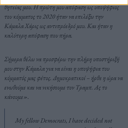
θητείας μου. Η πρώτη μου απόφαση ως υποψήφιος
του κόμματος το 2020 ήταν να επιλέξω την
Κάμαλα Χάρις ως αντιπρόεδρό μου. Και ήταν η
καλύτερη απόφαση που πήρα.
Σήμερα θέλω να προσφέρω την πλήρη υποστήριξή
μου στην Κάμαλα για να είναι η υποψήφια του
κόμματός μας φέτος. Δημοκρατικοί – ήρθε η ώρα να
ενωθούμε και να νικήσουμε τον Τραμπ. Ας το
κάνουμε».
My fellow Democrats, I have decided not