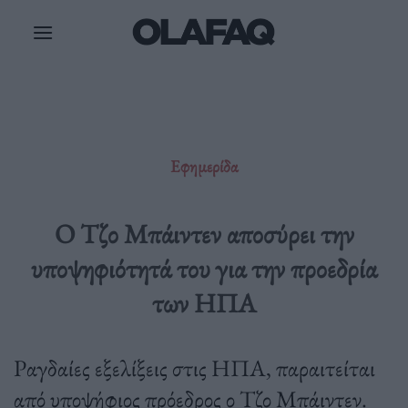
Μετάβαση
στο
περιεχόμενο
Εφημερίδα
Ο Τζο Μπάιντεν αποσύρει την
υποψηφιότητά του για την προεδρία
των ΗΠΑ
Ραγδαίες εξελίξεις στις ΗΠΑ, παραιτείται
από υποψήφιος πρόεδρος ο Τζο Μπάιντεν.