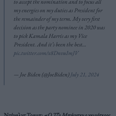
to accept the nomination and to focus all
my energies on my duties as President for
the remainder of my term. My very first
decision as the party nominee in 2020 was
to pick Kamala Harris as my Vice
President. And it’s been the best…
pic.twitter.com/x8DnvuImJV
— Joe Biden (@JoeBiden)
July 21, 2024
Ντόναλντ Τραμπ:
«Ο Τζο Μπάιντεν ο χειρότερος