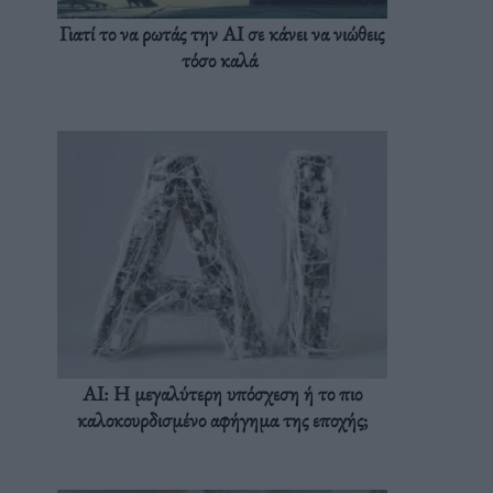
Γιατί το να ρωτάς την AI σε κάνει να νιώθεις
τόσο καλά
AI: Η μεγαλύτερη υπόσχεση ή το πιο
καλοκουρδισμένο αφήγημα της εποχής;