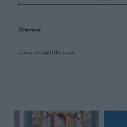
Newsroom
Ετικέτες :
Ασυλία
,
ΗΠΑ
,
τραμπ
.