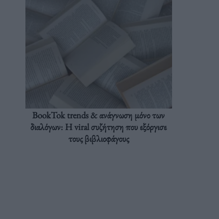
BookTok trends & ανάγνωση μόνο των
διαλόγων: Η viral συζήτηση που εξόργισε
τους βιβλιοφάγους