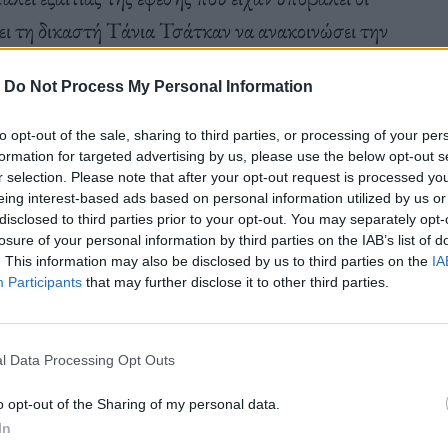
ει τη δικαστή Τάνια Τσάτκαν να ανακοινώσει την
μματισμένο να ξεκινήσει στις
4 Μαρτίου.
-
Do Not Process My Personal Information
to opt-out of the sale, sharing to third parties, or processing of your per
Δευτέρα, εκτός κι αν ο
Τραμπ
προσέφευγε στο
formation for targeted advertising by us, please use the below opt-out s
r selection. Please note that after your opt-out request is processed y
eing interest-based ads based on personal information utilized by us or
disclosed to third parties prior to your opt-out. You may separately opt-
losure of your personal information by third parties on the IAB’s list of
. This information may also be disclosed by us to third parties on the
IA
Participants
that may further disclose it to other third parties.
ύρωση της απόφασης του εφετείου. Επίσης έχουν
σει αν θα δεχθεί να εξετάσει την υπόθεση, να
l Data Processing Opt Outs
είου.
o opt-out of the Sharing of my personal data.
In