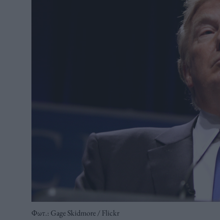
Φωτ.: Gage Skidmore / Flickr