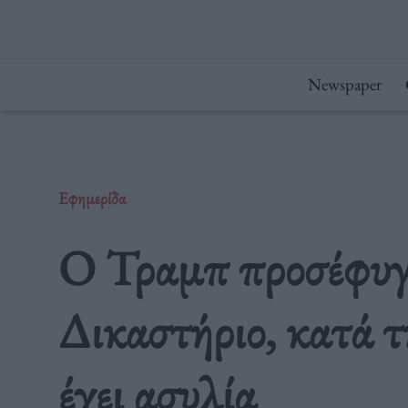
Μετάβαση
στο
περιεχόμενο
Newspaper
Εφημερίδα
Ο Τραμπ προσέφυγ
Δικαστήριο, κατά τ
έχει ασυλία