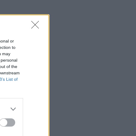
sonal or
ection to
ou may
 personal
out of the
 downstream
B’s List of