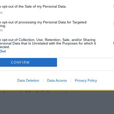
ι την εφαρμογή της απόφασης του εφετείου, είναι
o opt-out of the Sale of my Personal Data.
In
α ξεκινήσει την άνοιξη.
to opt-out of processing my Personal Data for Targeted
ing.
In
o opt-out of Collection, Use, Retention, Sale, and/or Sharing
ersonal Data that Is Unrelated with the Purposes for which it
lected.
υλία»
για τις ενέργειές του όσο ήταν πρόεδρος και
Out
τατο Δικαστήριο ότι η άρνηση της ασυλίας ενός
CONFIRM
Data Deletion
Data Access
Privacy Policy
οεδρία όπως τη γνωρίζουμε θα πάψει να