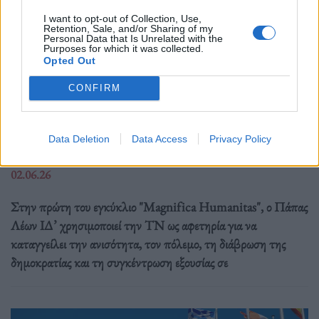
I want to opt-out of Collection, Use,
Retention, Sale, and/or Sharing of my
Personal Data that Is Unrelated with the
Purposes for which it was collected.
Opted Out
Διεθνή
CONFIRM
Ο Πάπας Λέων ΙΔ’ και η εγκύκλιος για την
Τεχνητή Νοημοσύνη, τη δημοκρατία και τη
Data Deletion
Data Access
Privacy Policy
συγκέντρωση ισχύος
02.06.26
Στην πρώτη του εγκύκλιο "Magnifica Humanitas", ο Πάπας
Λέων ΙΔ’ χρησιμοποιεί την ΤΝ ως αφετηρία για να
καταγγείλει την ανισότητα, τον πόλεμο, τη διάβρωση της
δημοκρατίας και τη συγκέντρωση εξουσίας σε