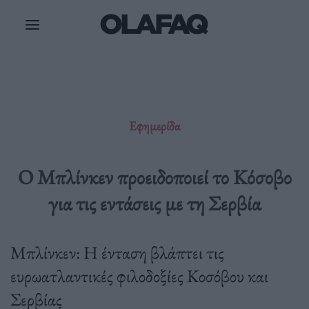
Μετάβαση
στο
περιεχόμενο
Εφημερίδα
Ο Μπλίνκεν προειδοποιεί το Κόσοβο
για τις εντάσεις με τη Σερβία
Μπλίνκεν: Η ένταση βλάπτει τις
ευρωατλαντικές φιλοδοξίες Κοσόβου και
Σερβίας