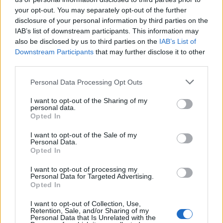
your opt-out. You may separately opt-out of the further
disclosure of your personal information by third parties on the
IAB’s list of downstream participants. This information may
also be disclosed by us to third parties on the
IAB’s List of
Downstream Participants
that may further disclose it to other
third parties.
Πηγή: ΑΠΕ-ΜΠΕ
Personal Data Processing Opt Outs
Ακολουθήστε το OLAFAQ
I want to opt-out of the Sharing of my
personal data.
στο Google News
Opted In
I want to opt-out of the Sale of my
Personal Data.
Opted In
I want to opt-out of processing my
Personal Data for Targeted Advertising.
Newsroom
Opted In
I want to opt-out of Collection, Use,
Retention, Sale, and/or Sharing of my
Personal Data that Is Unrelated with the
Ετικέτες :
εντάσεις
,
Κοσοβο
,
Μπλίνκεν
,
Σερβία
.