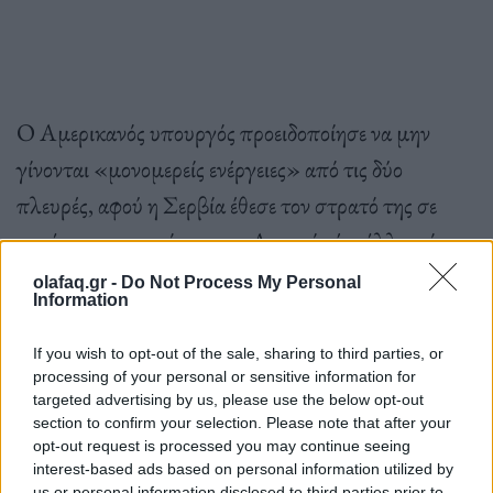
Ο Αμερικανός υπουργός προειδοποίησε να μην
γίνονται «μονομερείς ενέργειες» από τις δύο
πλευρές, αφού η Σερβία έθεσε τον στρατό της σε
κατάσταση ετοιμότητας. «Αν η μία ή η άλλη χώρα
λαμβάνουν μέτρα που θα καθιστούσαν (τις
olafaq.gr -
Do Not Process My Personal
Information
ευρωπαϊκές φιλοδοξίες τους) πιο υποθετικές, αυτό
δεν εξυπηρετεί τα συμφέροντα των πολιτών τους»,
If you wish to opt-out of the sale, sharing to third parties, or
processing of your personal or sensitive information for
εκτίμησε.
targeted advertising by us, please use the below opt-out
section to confirm your selection. Please note that after your
opt-out request is processed you may continue seeing
interest-based ads based on personal information utilized by
us or personal information disclosed to third parties prior to