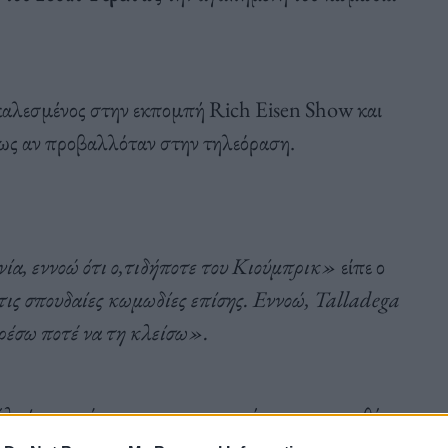
καλεσμένος στην εκπομπή Rich Eisen Show και
ως αν προβαλλόταν στην τηλεόραση.
νία, εννοώ ότι ο,τιδήποτε του Κιούμπρικ»
είπε ο
τις σπουδαίες κωμωδίες επίσης. Εννοώ, Talladega
ορέσω ποτέ να τη κλείσω».
κάλυψες;»
ρώτησε ο παρουσιαστής και ο σκηνοθέτης