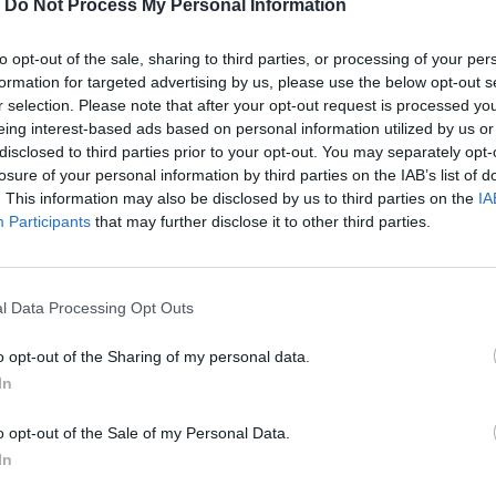
-
Do Not Process My Personal Information
to opt-out of the sale, sharing to third parties, or processing of your per
formation for targeted advertising by us, please use the below opt-out s
r selection. Please note that after your opt-out request is processed y
eing interest-based ads based on personal information utilized by us or
όλαν ανέφερε ότι θα ήταν «
ένα καταπληκτικό
disclosed to third parties prior to your opt-out. You may separately opt-
losure of your personal information by third parties on the IAB’s list of
ιμς Μποντ. «
Η επιρροή αυτών των ταινιών στη
. This information may also be disclosed by us to third parties on the
IA
α ήταν εκπληκτικό προνόμιο να το κάνω
» είπε ο
Participants
that may further disclose it to other third parties.
έτοιο χαρακτήρα, εργάζεσαι με ένα συγκεκριμένο
l Data Processing Opt Outs
o opt-out of the Sharing of my personal data.
In
o opt-out of the Sale of my Personal Data.
In