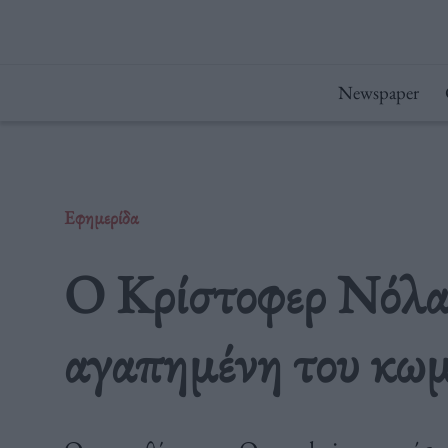
Μετάβαση
στο
περιεχόμενο
Newspaper
Εφημερίδα
Ο Κρίστοφερ Νόλα
αγαπημένη του κω