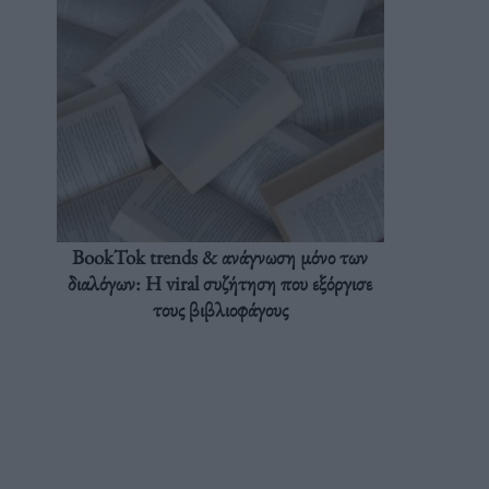
BookTok trends & ανάγνωση μόνο των
διαλόγων: Η viral συζήτηση που εξόργισε
τους βιβλιοφάγους