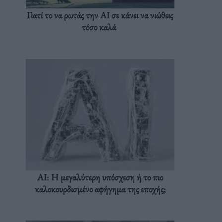
Γιατί το να ρωτάς την AI σε κάνει να νιώθεις
τόσο καλά
AI: Η μεγαλύτερη υπόσχεση ή το πιο
καλοκουρδισμένο αφήγημα της εποχής;