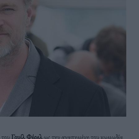
α του
Γουίλ Φέρελ
ως την αγαπημένη του κωμωδία