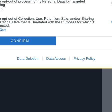
to opt-out of processing my Personal Data for Targeted
ing.
In
o opt-out of Collection, Use, Retention, Sale, and/or Sharing
ersonal Data that Is Unrelated with the Purposes for which it
lected.
Out
CONFIRM
Data Deletion
Data Access
Privacy Policy