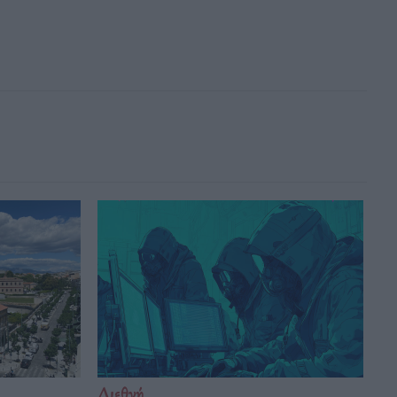
Διεθνή