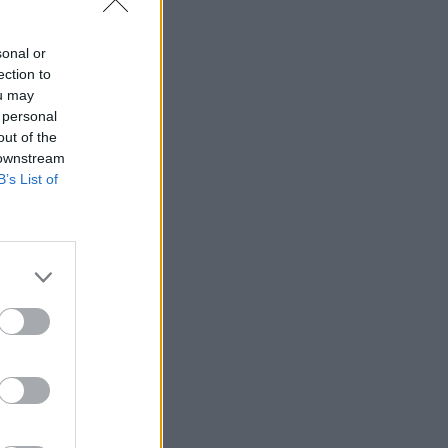
sonal or
ection to
ou may
 personal
out of the
 downstream
B’s List of