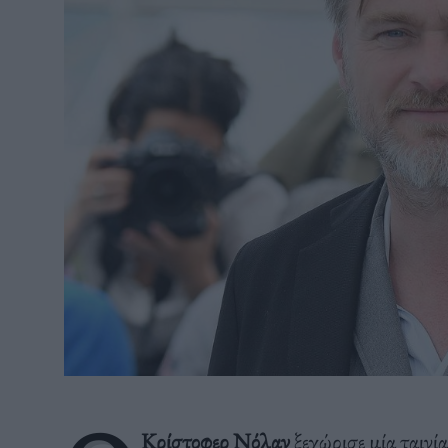
Κρίστοφερ Νόλαν
ξεχώρισε μία ταινί