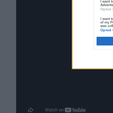
I want 
Advertis
Opted 
I want t
of my P
was col
Opted 