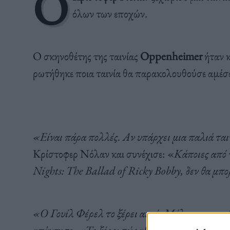
Ο
όλων των εποχών.
Ο σκηνοθέτης της ταινίας
Oppenheimer
ήταν 
ρωτήθηκε ποια ταινία θα παρακολουθούσε αμέσ
«Είναι πάρα πολλές. Αν υπάρχει μια παλιά ται
Κρίστοφερ Νόλαν και συνέχισε: «
Κάποιες από 
Nights: The Ballad of Ricky Bobby, δεν θα μπ
«Ο Γουίλ Φέρελ το ξέρει αυτό; Μόλις το απο
απάντησε:
«Το ξέρει τώρα!».