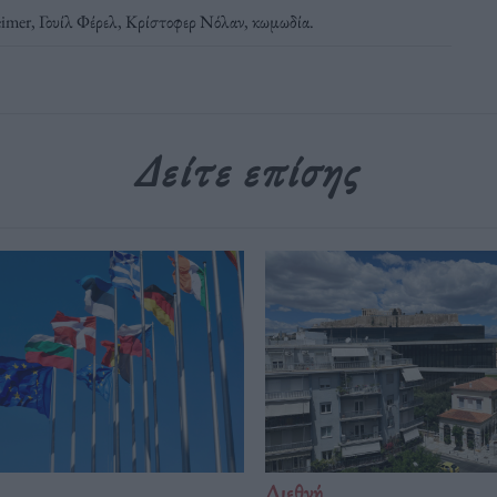
imer
,
Γουίλ Φέρελ
,
Κρίστοφερ Νόλαν
,
κωμωδία
.
Δείτε επίσης
Διεθνή