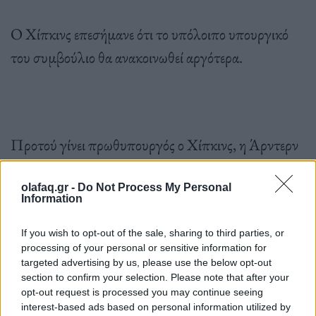
Ο Χίπκινς επεσήμανε ότι το υπόλοιπο υπουργικό
του συμβούλιο θα ανακοινωθεί αργότερα.
Προτού γίνει πρωθυπουργός ο Χίπκινς, η Άρντερν
θα επιδώσει την παραίτησή της στην εκπρόσωπο
του βασιλιά Καρόλου στη Νέα Ζηλανδία, στη
olafaq.gr -
Do Not Process My Personal
Information
γενική κυβερνήτρια Σίντι Κίρο, η οποία θα διορίσει
τον Χίπκινς.
If you wish to opt-out of the sale, sharing to third parties, or
processing of your personal or sensitive information for
targeted advertising by us, please use the below opt-out
section to confirm your selection. Please note that after your
opt-out request is processed you may continue seeing
interest-based ads based on personal information utilized by