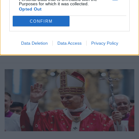
Purposes for which it was collected.
Ετικέτες :
Εργατικό Κόμμα
,
Νέα Ζηλανδία
,
Πρωθυπουργος
.
Opted Out
CONFIRM
Δείτε επίσης
Data Deletion
Data Access
Privacy Policy