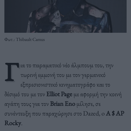
Φωτ.: Thibault Camus
Γ
ια το πειραματικό νέο άλμπουμ του, την
τωρινή εμμονή του με τον γερμανικό
εξπρεσιονιστικό κινηματογράφο και το
δέσιμό του με τον
Elliot Page
με αφορμή την κοινή
αγάπη τους για τον
Brian Eno
μίλησε, σε
συνέντευξη που παραχώρησε στο Dazed, o
A $ AP
Rocky
.