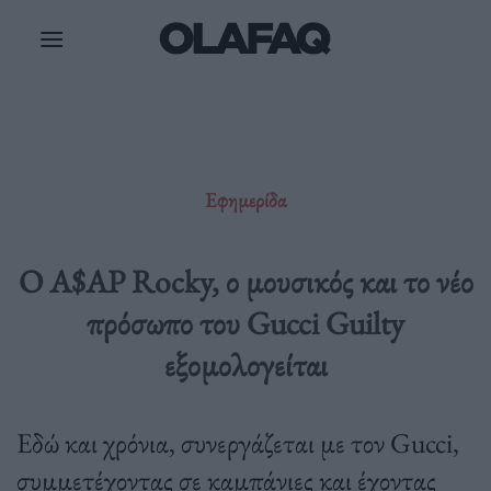
Μετάβαση
στο
περιεχόμενο
Εφημερίδα
O A$AP Rocky, ο μουσικός και το νέο
πρόσωπο του Gucci Guilty
εξομολογείται
Εδώ και χρόνια, συνεργάζεται με τον Gucci,
συμμετέχοντας σε καμπάνιες και έχοντας