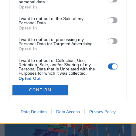
personal data.
Διεθνή
Opted In
Ο Πάπας Λέων ΙΔ’ και η εγκύκλιος για την
I want to opt-out of the Sale of my
Τεχνητή Νοημοσύνη, τη δημοκρατία και τη
Personal Data.
Opted In
συγκέντρωση ισχύος
I want to opt-out of processing my
02.06.26
Personal Data for Targeted Advertising.
Opted In
Στην πρώτη του εγκύκλιο "Magnifica Humanitas", ο Πάπας
I want to opt-out of Collection, Use,
Λέων ΙΔ’ χρησιμοποιεί την ΤΝ ως αφετηρία για να
Retention, Sale, and/or Sharing of my
Personal Data that Is Unrelated with the
καταγγείλει την ανισότητα, τον πόλεμο, τη διάβρωση της
Purposes for which it was collected.
Opted Out
δημοκρατίας και τη συγκέντρωση εξουσίας σε
CONFIRM
Data Deletion
Data Access
Privacy Policy